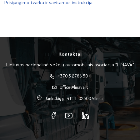
Prisijungimo tvarka ir savitarnos instrukcija
Kontaktai
Lietuvos nacionalinė vežėjų automobiliais asociacija "LINAVA"
+370 5 2786 501
office@linava.lt
Jankiškių g. 41 LT-02300 Vilnius