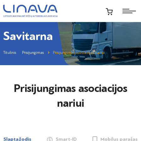
Savitarna
Titulinis
Prisijungimas
Prisijungimas asociacijos nariui
Prisijungimas asociacijos
nariui
Slaptažodis
Smart-ID
Mobilus parašas