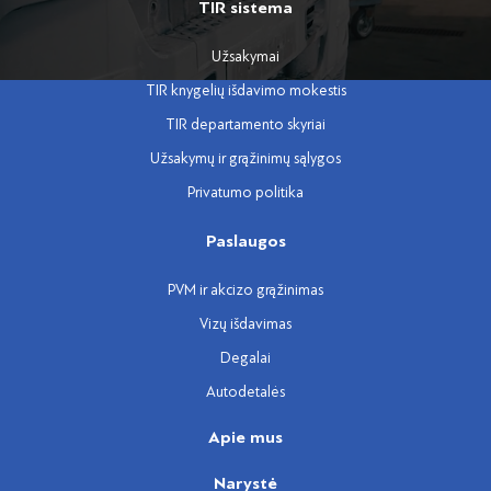
TIR sistema
Užsakymai
TIR knygelių išdavimo mokestis
TIR departamento skyriai
Užsakymų ir grąžinimų sąlygos
Privatumo politika
Paslaugos
PVM ir akcizo grąžinimas
Vizų išdavimas
Degalai
Autodetalės
Apie mus
Narystė