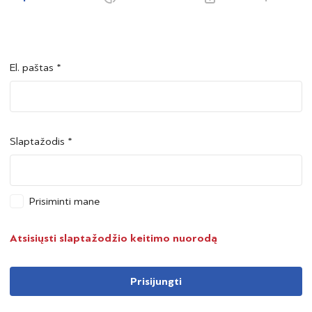
El. paštas *
Šalis *
Šalis *
Slaptažodis *
Asmens kodas *
Asmens kodas *
Prisiminti mane
Telefono numeris *
Atsisiųsti slaptažodžio keitimo nuorodą
Prisijungti