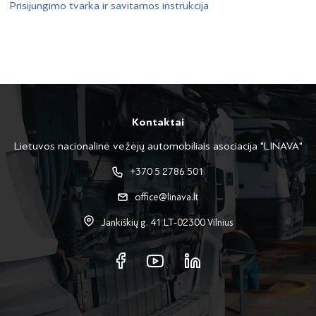
Prisijungimo tvarka ir savitarnos instrukcija
Kontaktai
Lietuvos nacionalinė vežėjų automobiliais asociacija "LINAVA"
+370 5 2786 501
office@linava.lt
Jankiškių g. 41 LT-02300 Vilnius