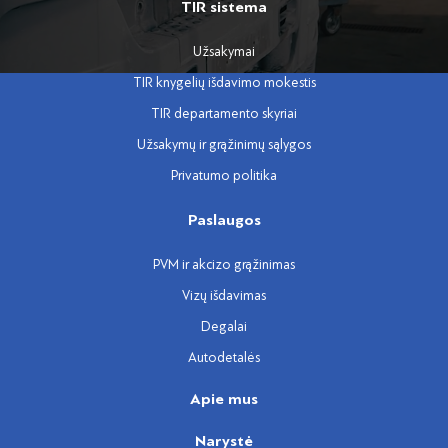
TIR sistema
Užsakymai
TIR knygelių išdavimo mokestis
TIR departamento skyriai
Užsakymų ir grąžinimų sąlygos
Privatumo politika
Paslaugos
PVM ir akcizo grąžinimas
Vizų išdavimas
Degalai
Autodetalės
Apie mus
Narystė