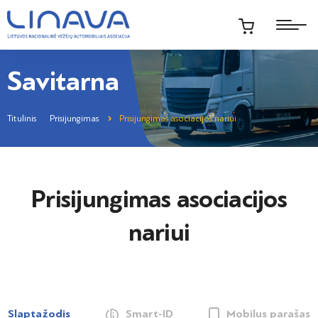
Savitarna
Titulinis
Prisijungimas
Prisijungimas asociacijos nariui
Prisijungimas asociacijos
nariui
Slaptažodis
Smart-ID
Mobilus parašas