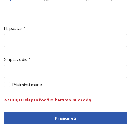
El. paštas *
Šalis *
Šalis *
Slaptažodis *
Asmens kodas *
Asmens kodas *
Prisiminti mane
Telefono numeris *
Atsisiųsti slaptažodžio keitimo nuorodą
Prisijungti