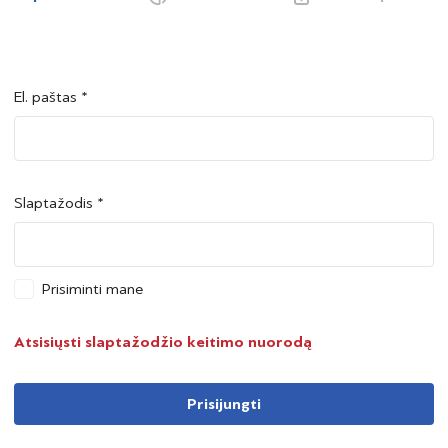
El. paštas *
Šalis *
Šalis *
Slaptažodis *
Asmens kodas *
Asmens kodas *
Prisiminti mane
Telefono numeris *
Atsisiųsti slaptažodžio keitimo nuorodą
Prisijungti