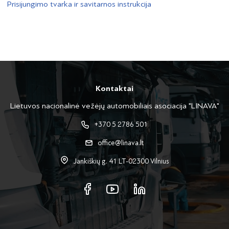
Prisijungimo tvarka ir savitarnos instrukcija
Kontaktai
Lietuvos nacionalinė vežėjų automobiliais asociacija "LINAVA"
+370 5 2786 501
office@linava.lt
Jankiškių g. 41 LT-02300 Vilnius