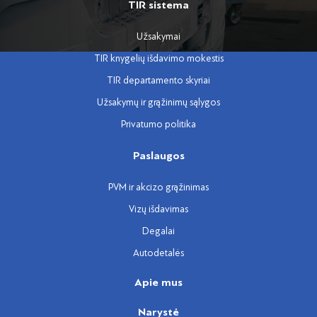
TIR sistema
Užsakymai
TIR knygelių išdavimo mokestis
TIR departamento skyriai
Užsakymų ir grąžinimų sąlygos
Privatumo politika
Paslaugos
PVM ir akcizo grąžinimas
Vizų išdavimas
Degalai
Autodetalės
Apie mus
Narystė