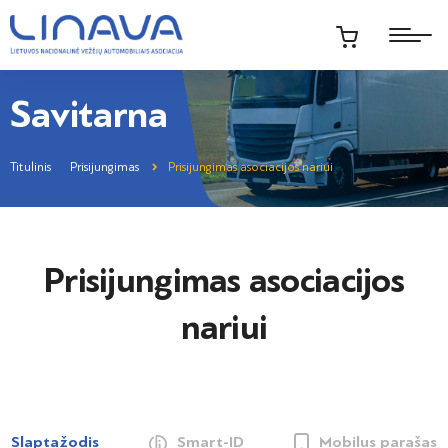
Savitarna
Titulinis
Prisijungimas
Prisijungimas asociacijos nariui
Prisijungimas asociacijos
nariui
Slaptažodis
Smart-ID
Mobilus parašas