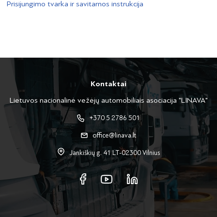
Prisijungimo tvarka ir savitarnos instrukcija
Kontaktai
Lietuvos nacionalinė vežėjų automobiliais asociacija "LINAVA"
+370 5 2786 501
office@linava.lt
Jankiškių g. 41 LT-02300 Vilnius