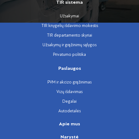
TIR sistema
Užsakymai
TIR knygelių išdavimo mokestis
TIR departamento skyriai
Užsakymų ir grąžinimų sąlygos
Privatumo politika
Paslaugos
PVM ir akcizo grąžinimas
Vizų išdavimas
Degalai
Autodetalės
Apie mus
Narystė