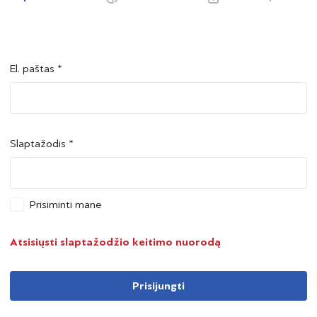
El. paštas *
Šalis *
Šalis *
Slaptažodis *
Asmens kodas *
Asmens kodas *
Prisiminti mane
Telefono numeris *
Atsisiųsti slaptažodžio keitimo nuorodą
Prisijungti