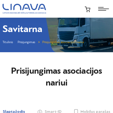
Savitarna
Titulinis
Prisijungimas
Prisijungimas asociacijos nariui
Prisijungimas asociacijos
nariui
Slaptažodis
Smart-ID
Mobilus parašas