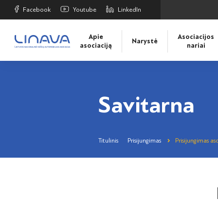
Facebook
Youtube
LinkedIn
Apie
Asociacijos
Narystė
asociaciją
nariai
Savitarna
Titulinis
Prisijungimas
Prisijungimas aso