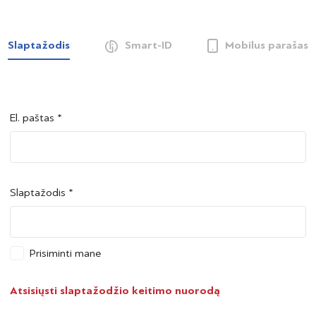
Slaptažodis
Smart-ID
Mobilus parašas
El. paštas *
Šalis *
Šalis *
Slaptažodis *
Asmens kodas *
Asmens kodas *
Prisiminti mane
Telefono numeris *
Atsisiųsti slaptažodžio keitimo nuorodą