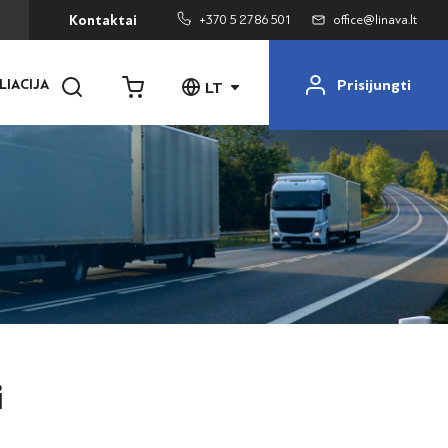
+370 5 2786 501
office@linava.lt
Kontaktai
Prisijungti
LIACIJA
LT
i