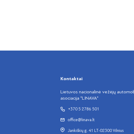
Kontaktai
Lietuvos nacionalinė vežėjų automobi
asociacija "LINAVA"
+370 5 2786 501
office@linava.lt
Jankiškių g. 41 LT-02300 Vilnius