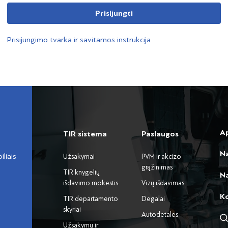
Prisijungti
Prisijungimo tvarka ir savitarnos instrukcija
A
TIR sistema
Paslaugos
N
liais
Užsakymai
PVM ir akcizo
grąžinimas
TIR knygelių
Na
išdavimo mokestis
Vizų išdavimas
K
TIR departamento
Degalai
skyriai
Autodetalės
Užsakymų ir