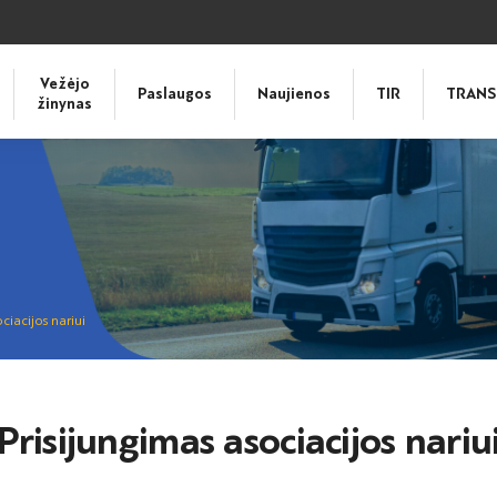
Vežėjo
Paslaugos
Naujienos
TIR
TRANS
žinynas
ciacijos nariui
Prisijungimas asociacijos nariu