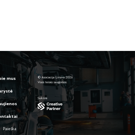
© Asociacija Linava 2026
pie mus
Visos teisės saugomos.
arystė
Sukūrė
ujienos
ontaktai
Paieška