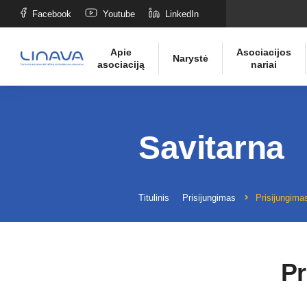
Facebook
Youtube
LinkedIn
Apie
Asociacijos
Narystė
asociaciją
nariai
Savitarna
Titulinis
Prisijungimas
Prisijungimas
Pr