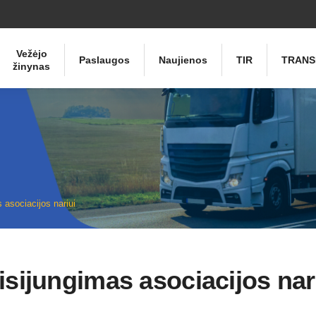
Vežėjo
Paslaugos
Naujienos
TIR
TRANS
žinynas
 asociacijos nariui
isijungimas asociacijos nar