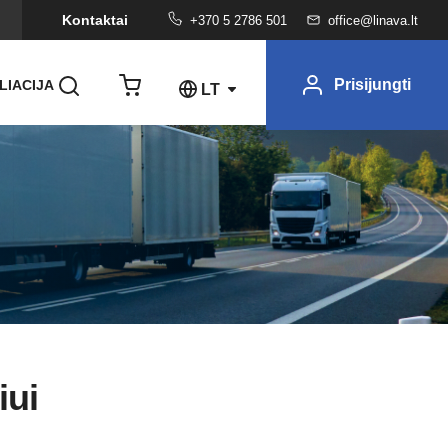
Kontaktai
+370 5 2786 501
office@linava.lt
Prisijungti
LIACIJA
LT
iui