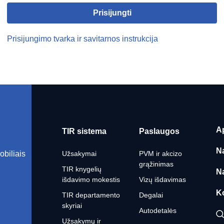
Prisijungti
Prisijungimo tvarka ir savitarnos instrukcija
A
TIR sistema
Paslaugos
N
obiliais
Užsakymai
PVM ir akcizo
grąžinimas
TIR knygelių
N
išdavimo mokestis
Vizų išdavimas
K
TIR departamento
Degalai
skyriai
Autodetalės
Užsakymų ir