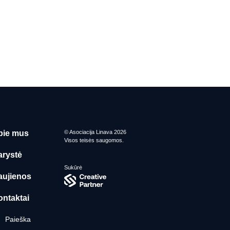
pie mus
© Asociacija Linava 2026
Visos teisės saugomos.
arystė
Sukūrė
aujienos
ontaktai
Paieška