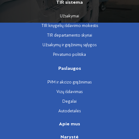
TIR sistema
Užsakymai
TIR knygelių išdavimo mokestis
TIR departamento skyriai
Užsakymų ir grąžinimų sąlygos
Privatumo politika
Paslaugos
PVM ir akcizo grąžinimas
Vizų išdavimas
Degalai
Autodetalės
Apie mus
Narystė