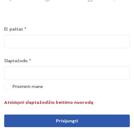
El. paštas *
Šalis *
Šalis *
Slaptažodis *
Asmens kodas *
Asmens kodas *
Prisiminti mane
Telefono numeris *
Atsisiųsti slaptažodžio keitimo nuorodą
Prisijungti