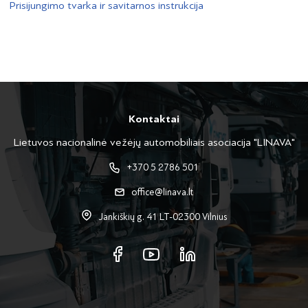
Prisijungimo tvarka ir savitarnos instrukcija
Kontaktai
Lietuvos nacionalinė vežėjų automobiliais asociacija "LINAVA"
+370 5 2786 501
office@linava.lt
Jankiškių g. 41 LT-02300 Vilnius