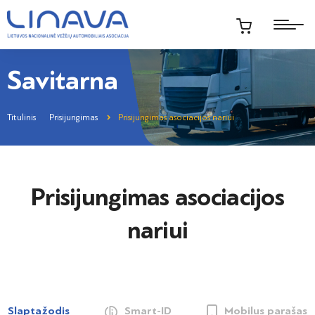
Savitarna
Titulinis
Prisijungimas
Prisijungimas asociacijos nariui
Prisijungimas asociacijos
nariui
Slaptažodis
Smart-ID
Mobilus parašas