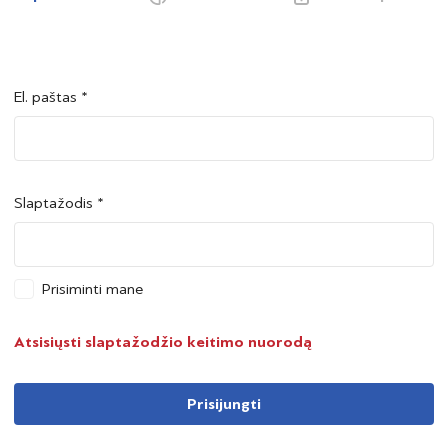
El. paštas *
Šalis *
Šalis *
Slaptažodis *
Asmens kodas *
Asmens kodas *
Prisiminti mane
Telefono numeris *
Atsisiųsti slaptažodžio keitimo nuorodą
Prisijungti