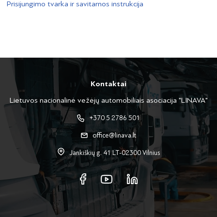
Prisijungimo tvarka ir savitarnos instrukcija
Kontaktai
Lietuvos nacionalinė vežėjų automobiliais asociacija "LINAVA"
+370 5 2786 501
office@linava.lt
Jankiškių g. 41 LT-02300 Vilnius