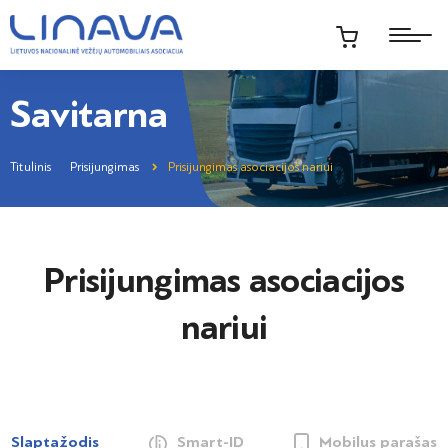
Savitarna
Titulinis
Prisijungimas
Prisijungimas asociacijos nariui
Prisijungimas asociacijos
nariui
Slaptažodis
Smart-ID
Mobilus parašas