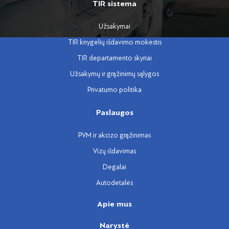
TIR sistema
Užsakymai
TIR knygelių išdavimo mokestis
TIR departamento skyriai
Užsakymų ir grąžinimų sąlygos
Privatumo politika
Paslaugos
PVM ir akcizo grąžinimas
Vizų išdavimas
Degalai
Autodetalės
Apie mus
Narystė