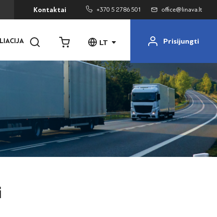
+370 5 2786 501
office@linava.lt
Kontaktai
Prisijungti
LIACIJA
LT
i