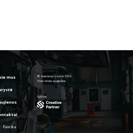
© Asociacija Linava 2026
pie mus
Visos teisės saugomos.
arystė
Sukūrė
ujienos
ontaktai
Paieška