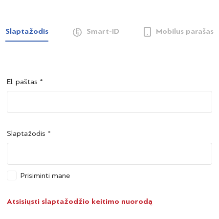
Slaptažodis
Smart-ID
Mobilus parašas
El. paštas *
Šalis *
Šalis *
Slaptažodis *
Asmens kodas *
Asmens kodas *
Prisiminti mane
Telefono numeris *
Atsisiųsti slaptažodžio keitimo nuorodą