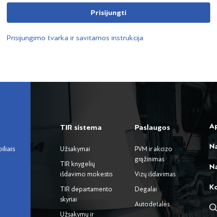
Prisijungti
Prisijungimo tvarka ir savitarnos instrukcija
A
TIR sistema
Paslaugos
N
liais
Užsakymai
PVM ir akcizo
grąžinimas
TIR knygelių
Na
išdavimo mokestis
Vizų išdavimas
K
TIR departamento
Degalai
skyriai
Autodetalės
Užsakymų ir