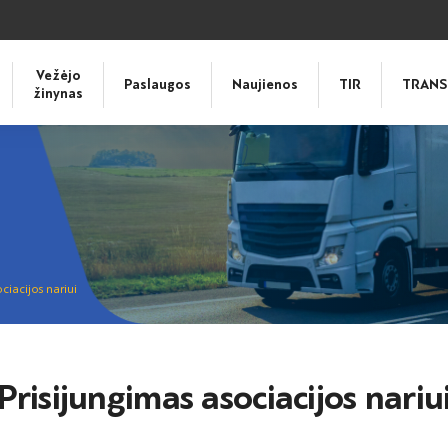
Vežėjo
Paslaugos
Naujienos
TIR
TRANS
žinynas
ciacijos nariui
Prisijungimas asociacijos nariu