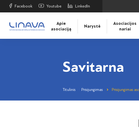
Facebook
Youtube
LinkedIn
Apie
Asociacijos
Narystė
asociaciją
nariai
Savitarna
Titulinis
Prisijungimas
Prisijungimas aso