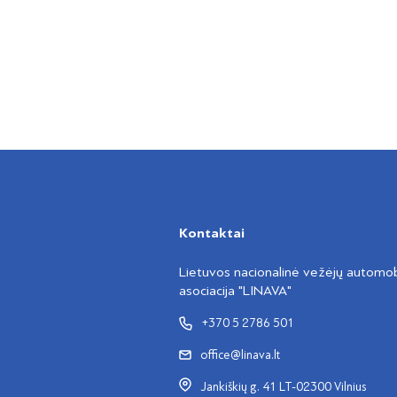
Kontaktai
Lietuvos nacionalinė vežėjų automobi
asociacija "LINAVA"
+370 5 2786 501
office@linava.lt
Jankiškių g. 41 LT-02300 Vilnius