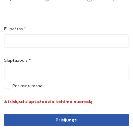
El. paštas *
Šalis *
Šalis *
Slaptažodis *
Asmens kodas *
Asmens kodas *
Prisiminti mane
Telefono numeris *
Atsisiųsti slaptažodžio keitimo nuorodą
Prisijungti