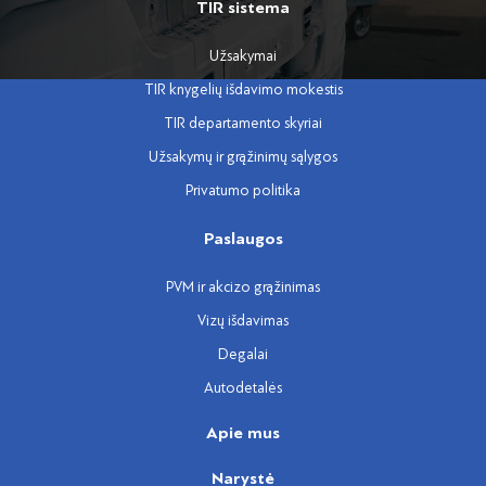
TIR sistema
Užsakymai
TIR knygelių išdavimo mokestis
TIR departamento skyriai
Užsakymų ir grąžinimų sąlygos
Privatumo politika
Paslaugos
PVM ir akcizo grąžinimas
Vizų išdavimas
Degalai
Autodetalės
Apie mus
Narystė