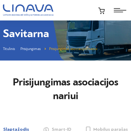
Savitarna
Titulinis
Prisijungimas
Prisijungimas asociacijos nariui
Prisijungimas asociacijos
nariui
Slaptažodis
Smart-ID
Mobilus parašas