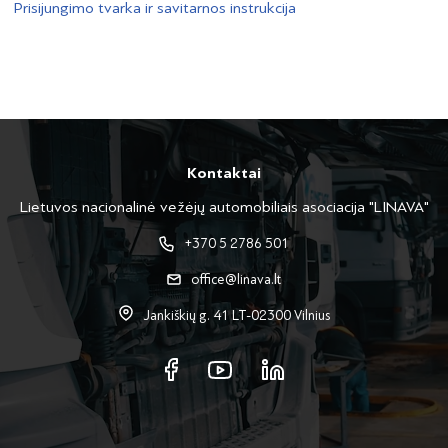
Prisijungimo tvarka ir savitarnos instrukcija
Kontaktai
Lietuvos nacionalinė vežėjų automobiliais asociacija "LINAVA"
+370 5 2786 501
office@linava.lt
Jankiškių g. 41 LT-02300 Vilnius