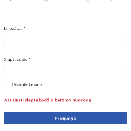
El. paštas *
Šalis *
Šalis *
Slaptažodis *
Asmens kodas *
Asmens kodas *
Prisiminti mane
Telefono numeris *
Atsisiųsti slaptažodžio keitimo nuorodą
Prisijungti