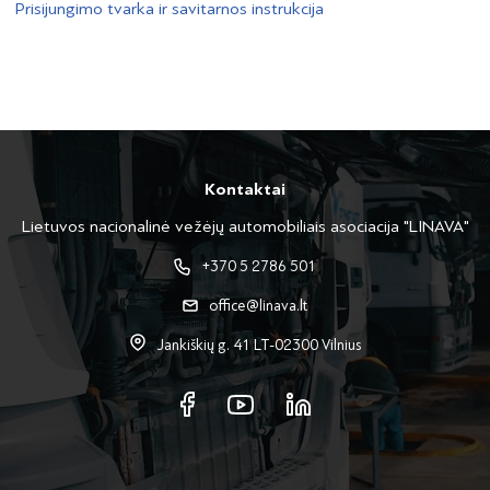
Prisijungimo tvarka ir savitarnos instrukcija
Kontaktai
Lietuvos nacionalinė vežėjų automobiliais asociacija "LINAVA"
+370 5 2786 501
office@linava.lt
Jankiškių g. 41 LT-02300 Vilnius