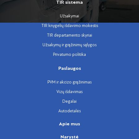
TIR sistema
Užsakymai
TIR knygelių išdavimo mokestis
TIR departamento skyriai
Užsakymų ir grąžinimų sąlygos
Privatumo politika
Paslaugos
PVM ir akcizo grąžinimas
Vizų išdavimas
Degalai
Autodetalės
Apie mus
Narystė