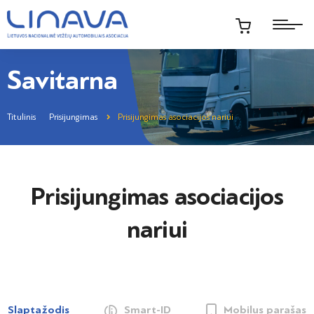
Savitarna
Titulinis
Prisijungimas
Prisijungimas asociacijos nariui
Prisijungimas asociacijos
nariui
Slaptažodis
Smart-ID
Mobilus parašas