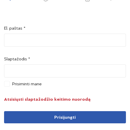
El. paštas *
Šalis *
Šalis *
Slaptažodis *
Asmens kodas *
Asmens kodas *
Prisiminti mane
Telefono numeris *
Atsisiųsti slaptažodžio keitimo nuorodą
Prisijungti