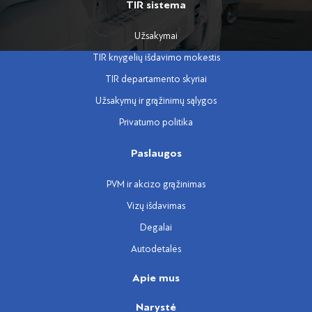
TIR sistema
Užsakymai
TIR knygelių išdavimo mokestis
TIR departamento skyriai
Užsakymų ir grąžinimų sąlygos
Privatumo politika
Paslaugos
PVM ir akcizo grąžinimas
Vizų išdavimas
Degalai
Autodetalės
Apie mus
Narystė