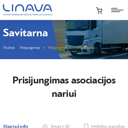
Savitarna
Titulinis
Prisijungimas
Prisijungimas asociacijos nariui
Prisijungimas asociacijos
nariui
Slaptažodis
Smart-ID
Mobilus parašas