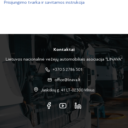
Prisijungimo tvarka ir savitarnos instrukcija
Kontaktai
Lietuvos nacionalinė vežėjų automobiliais asociacija "LINAVA"
+370 5 2786 501
office@linava.lt
Jankiškių g. 41 LT-02300 Vilnius