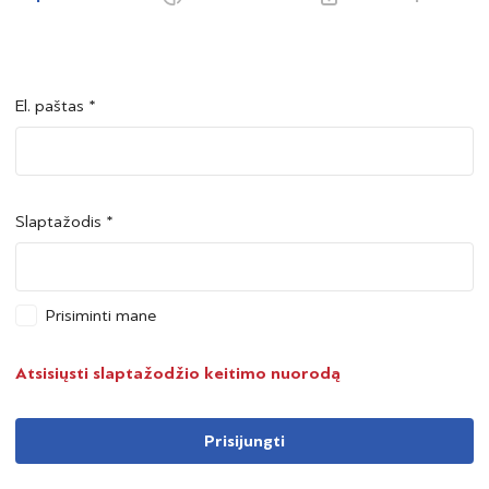
El. paštas *
Šalis *
Šalis *
Slaptažodis *
Asmens kodas *
Asmens kodas *
Prisiminti mane
Telefono numeris *
Atsisiųsti slaptažodžio keitimo nuorodą
Prisijungti