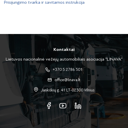
Prisijungimo tvarka ir savitarnos instrukcija
Kontaktai
Lietuvos nacionalinė vežėjų automobiliais asociacija "LINAVA"
+370 5 2786 501
office@linava.lt
Jankiškių g. 41 LT-02300 Vilnius