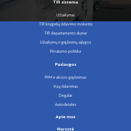
TIR sistema
Užsakymai
TIR knygelių išdavimo mokestis
TIR departamento skyriai
Užsakymų ir grąžinimų sąlygos
Privatumo politika
Paslaugos
PVM ir akcizo grąžinimas
Vizų išdavimas
Degalai
Autodetalės
Apie mus
Narystė