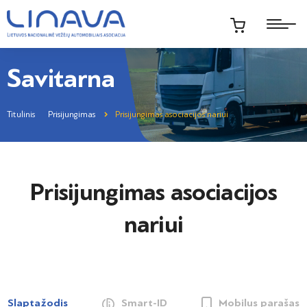
Savitarna
Titulinis
Prisijungimas
Prisijungimas asociacijos nariui
Prisijungimas asociacijos
nariui
Slaptažodis
Smart-ID
Mobilus parašas