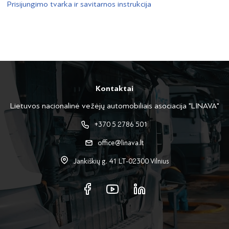
Prisijungimo tvarka ir savitarnos instrukcija
Kontaktai
Lietuvos nacionalinė vežėjų automobiliais asociacija "LINAVA"
+370 5 2786 501
office@linava.lt
Jankiškių g. 41 LT-02300 Vilnius