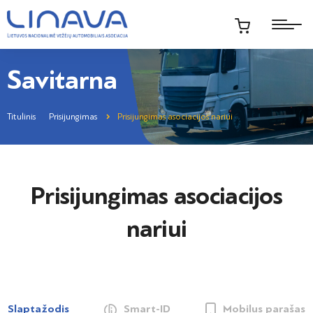
Savitarna
Titulinis
Prisijungimas
Prisijungimas asociacijos nariui
Prisijungimas asociacijos
nariui
Slaptažodis
Smart-ID
Mobilus parašas