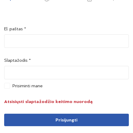
El. paštas *
Šalis *
Šalis *
Slaptažodis *
Asmens kodas *
Asmens kodas *
Prisiminti mane
Telefono numeris *
Atsisiųsti slaptažodžio keitimo nuorodą
Prisijungti