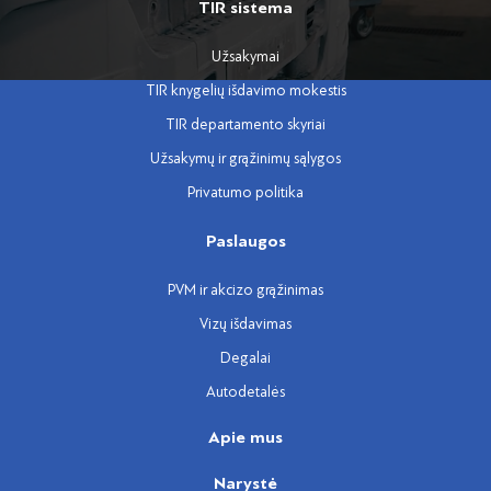
TIR sistema
Užsakymai
TIR knygelių išdavimo mokestis
TIR departamento skyriai
Užsakymų ir grąžinimų sąlygos
Privatumo politika
Paslaugos
PVM ir akcizo grąžinimas
Vizų išdavimas
Degalai
Autodetalės
Apie mus
Narystė