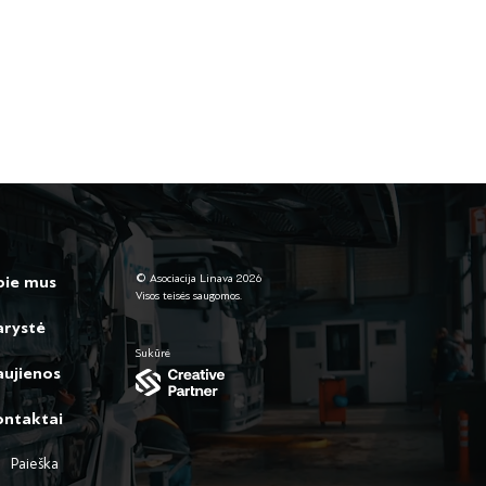
© Asociacija Linava 2026
pie mus
Visos teisės saugomos.
arystė
Sukūrė
ujienos
ontaktai
Paieška