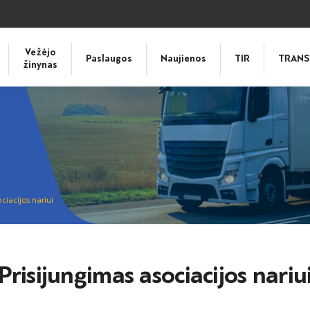
Vežėjo
Paslaugos
Naujienos
TIR
TRANS
žinynas
ciacijos nariui
Prisijungimas asociacijos nariu