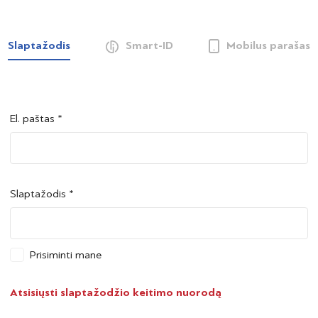
Slaptažodis
Smart-ID
Mobilus parašas
El. paštas *
Šalis *
Šalis *
Slaptažodis *
Asmens kodas *
Asmens kodas *
Prisiminti mane
Telefono numeris *
Atsisiųsti slaptažodžio keitimo nuorodą