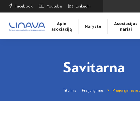
Facebook
Youtube
LinkedIn
Apie
Asociacijos
Narystė
asociaciją
nariai
Savitarna
Titulinis
Prisijungimas
Prisijungimas aso