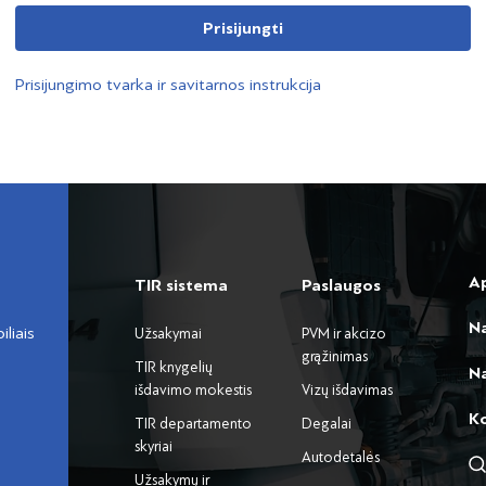
Prisijungti
Prisijungimo tvarka ir savitarnos instrukcija
A
TIR sistema
Paslaugos
N
liais
Užsakymai
PVM ir akcizo
grąžinimas
TIR knygelių
Na
išdavimo mokestis
Vizų išdavimas
K
TIR departamento
Degalai
skyriai
Autodetalės
Užsakymų ir