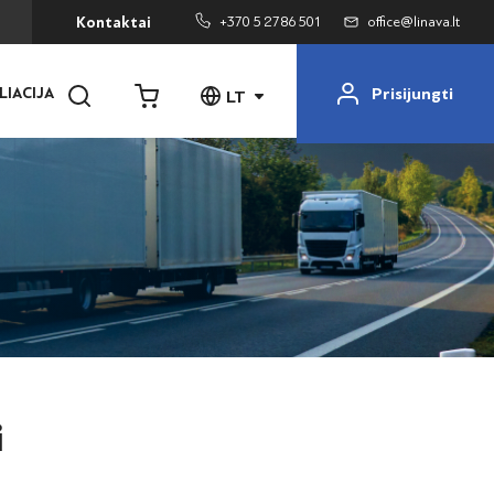
+370 5 2786 501
office@linava.lt
Kontaktai
Prisijungti
LIACIJA
LT
i