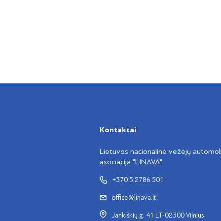
Kontaktai
Lietuvos nacionalinė vežėjų automobi
asociacija "LINAVA"
+370 5 2786 501
office@linava.lt
Jankiškių g. 41 LT-02300 Vilnius