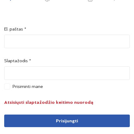
El. paštas *
Šalis *
Šalis *
Slaptažodis *
Asmens kodas *
Asmens kodas *
Prisiminti mane
Telefono numeris *
Atsisiųsti slaptažodžio keitimo nuorodą
Prisijungti