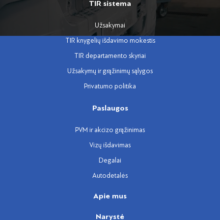
TIR sistema
Užsakymai
TIR knygelių išdavimo mokestis
TIR departamento skyriai
Užsakymų ir grąžinimų sąlygos
Privatumo politika
Paslaugos
PVM ir akcizo grąžinimas
Vizų išdavimas
Degalai
Autodetalės
Apie mus
Narystė