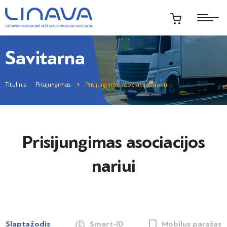
Savitarna
Titulinis
Prisijungimas
Prisijungimas asociacijos nariui
Prisijungimas asociacijos
nariui
Slaptažodis
Smart-ID
Mobilus parašas