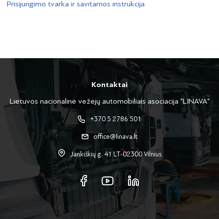
Prisijungimo tvarka ir savitarnos instrukcija
Kontaktai
Lietuvos nacionalinė vežėjų automobiliais asociacija "LINAVA"
+370 5 2786 501
office@linava.lt
Jankiškių g. 41 LT-02300 Vilnius