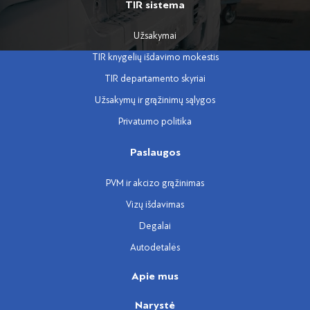
TIR sistema
Užsakymai
TIR knygelių išdavimo mokestis
TIR departamento skyriai
Užsakymų ir grąžinimų sąlygos
Privatumo politika
Paslaugos
PVM ir akcizo grąžinimas
Vizų išdavimas
Degalai
Autodetalės
Apie mus
Narystė