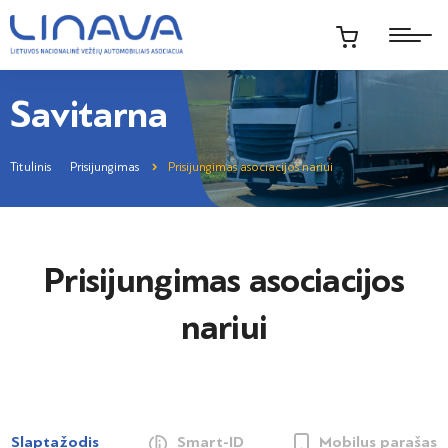
Savitarna
Titulinis
Prisijungimas
Prisijungimas asociacijos nariui
Prisijungimas asociacijos
nariui
Slaptažodis
Smart-ID
Mobilus parašas