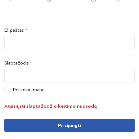
El. paštas *
Šalis *
Šalis *
Slaptažodis *
Asmens kodas *
Asmens kodas *
Prisiminti mane
Telefono numeris *
Atsisiųsti slaptažodžio keitimo nuorodą
Prisijungti