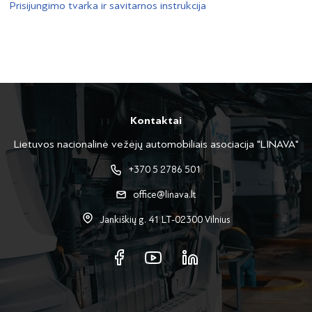
Prisijungimo tvarka ir savitarnos instrukcija
Kontaktai
Lietuvos nacionalinė vežėjų automobiliais asociacija "LINAVA"
+370 5 2786 501
office@linava.lt
Jankiškių g. 41 LT-02300 Vilnius