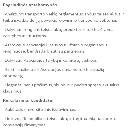
Pagrindinės atsakomybės
· Analizuoti transporto veiklą reglamentuojančius teisės aktus ir
teikti išvadas dėl jų poveikio krovininio transporto sektoriui.
· Dalyvauti rengiant teisės aktų projektus ir teikti siūlymus
valstybės institucijoms.
· Atstovauti asociacijai Lietuvos ir užsienio organizacijų
renginiuose, bendradarbiauti su partneriais.
· Dalyvauti Asociacijos tarybų ir komitetų veikloje.
· Rinkti, analizuoti ir Asociacijos nariams teikti aktualią
informaciją.
· Nagrinėti narių prašymus, skundus ir padėti spręsti aktualius
klausimus.
Reikalavimai kandidatui
· Aukštasis universitetinis išsilavinimas.
· Lietuvos Respublikos teisės aktų ir tarptautinių transporto
konvencijų išmanymas.