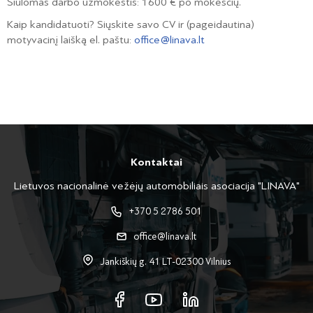
Siūlomas darbo užmokestis: 1600 € po mokesčių.
Kaip kandidatuoti? Siųskite savo CV ir (pageidautina)
motyvacinį laišką el. paštu:
office@linava.lt
Kontaktai
Lietuvos nacionalinė vežėjų automobiliais asociacija "LINAVA"
+370 5 2786 501
office@linava.lt
Jankiškių g. 41 LT-02300 Vilnius