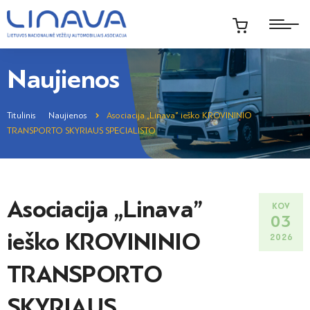
Naujienos
Titulinis
Naujienos
Asociacija „Linava” ieško KROVININIO
TRANSPORTO SKYRIAUS SPECIALISTO
Asociacija „Linava”
KOV
03
ieško KROVININIO
2026
TRANSPORTO
SKYRIAUS