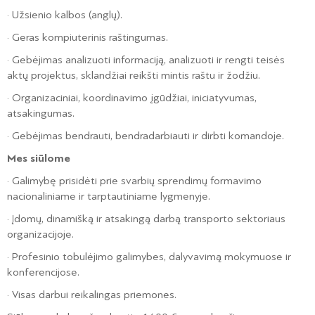
· Užsienio kalbos (anglų).
· Geras kompiuterinis raštingumas.
· Gebėjimas analizuoti informaciją, analizuoti ir rengti teisės
aktų projektus, sklandžiai reikšti mintis raštu ir žodžiu.
· Organizaciniai, koordinavimo įgūdžiai, iniciatyvumas,
atsakingumas.
· Gebėjimas bendrauti, bendradarbiauti ir dirbti komandoje.
Mes siūlome
· Galimybę prisidėti prie svarbių sprendimų formavimo
nacionaliniame ir tarptautiniame lygmenyje.
· Įdomų, dinamišką ir atsakingą darbą transporto sektoriaus
organizacijoje.
· Profesinio tobulėjimo galimybes, dalyvavimą mokymuose ir
konferencijose.
· Visas darbui reikalingas priemones.