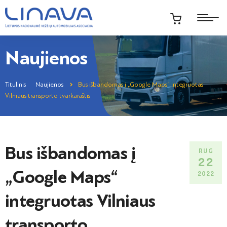
Naujienos
Titulinis
Naujienos
Bus išbandomas į „Google Maps“ integruotas
Vilniaus transporto tvarkaraštis
Bus išbandomas į
RUG
22
„Google Maps“
2022
integruotas Vilniaus
transporto