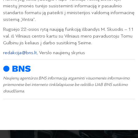
miestų įmonės turėjo susisteminti informaciją ir pasaulinio
standarto formatu ją pateikti į ministerijos valdomą informacinę
sistemą „Vintra“.
Rugsėjo 22-osios rytą naująją funkciją išbandys M. Skuodis – 11
val. iš Vilniaus centro kartu su Vilniaus mero pavaduotoju Tomu
Gulbinu jis keliaus į darbo susitikimą Seime.
redakcija@bns.lt
, Verslo naujienų skyrius
Naujienų agentūros BNS informaciją atgaminti visuomenės informavimo
priemonėse bei interneto tinklalapiuose be raštiško UAB BNS sutikimo
draudžiama.