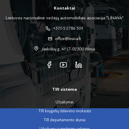
Kontaktai
Lietuvos nacionalinė vežėjų automobiliais asociacija "LINAVA"
+370 5 2786 501
office@linava.lt
Jankiškių g. 41 LT-02300 Vilnius
TIR sistema
Užsakymai
TIR knygelių išdavimo mokestis
TIR departamento skyriai
Užsakymų ir grąžinimų sąlygos