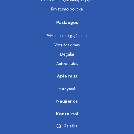
Privatumo politika
Paslaugos
PVM ir akcizo grąžinimas
Vizų išdavimas
Degalai
Autodetalės
Apie mus
Narystė
Naujienos
Kontaktai
Paieška