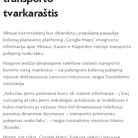
tvarkaraštis
Vilniuje ketvirtadienį bus išbandyta į populiarią pasaulyje
kelionių planavimo platformą „Google Maps“ integruota
informacija apie Vilniaus, Kauno ir Klaipėdos viešojo transporto
judėjimą realiu laiku.
Naujovė leidžia išmaniajame telefone stebėti transporto
buvimo vietą, maršrutus – tai palengvins keleivių judėjimą
trijuose didžiausiuose Lietuvos miestuose, teigia Susisiekimo
ministerija.
„Anksčiau jiems prieinama buvo tik statinė informacija – į kurį
sustojimą atvyks jiems reikalingas autobusas ar troleibusas ir
kokiu maršrutu jis važiuos. Nuo šiol išmaniuosius telefonus
pasiekia dinaminiai duomenys – transporto priemonės
judėjimas realiu laiku“, – teigia susisiekimo ministras Marius
Skuodis.
Norint, jog tokia „Google Maps“ funkcija veiktų Lietuvoje,