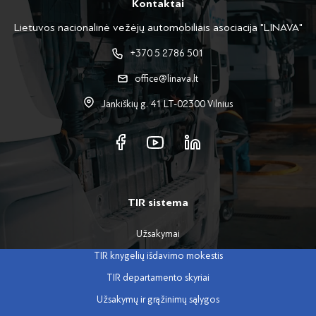
Kontaktai
Lietuvos nacionalinė vežėjų automobiliais asociacija "LINAVA"
+370 5 2786 501
office@linava.lt
Jankiškių g. 41 LT-02300 Vilnius
TIR sistema
Užsakymai
TIR knygelių išdavimo mokestis
TIR departamento skyriai
Užsakymų ir grąžinimų sąlygos