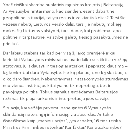
Ypač ciniškai skamba nuolatinis raginimas kreiptis į Baltarusiją.
Ar Vyriausybė rimtai mano, kad šiandien, esant dabartinei
geopolitinei situacijai, tai yra realus ir veikiantis kelias? Tarsi šie
vežėjai nebūtų Lietuvos verslo dalis, tarsi jie nebūtų mokėję
mokesčių Lietuvos valstybei, tarsi dabar, kai problema tapo
politinė ir tarptautinė, valstybė galėtų tiesiog pasakyti: „mes ne
prie ko“.
Dar labiau stebina tai, kad per visą šį laiką premjerė ir kai
kurie kiti Vyriausybės ministrai nesurado laiko susitikti su vežėjų
atstovais, jų išklausyti ir tiesiogiai atsakyti į paprastą klausimą –
ką konkrečiai daro Vyriausybė. Ne ką planuoja, ne ką skaičiuoja,
o ką daro šiandien. Nebendravimas ir atsakomybės stumdymas
nuo vienos institucijos kitai yra ne tik neprotinga, bet ir
pavojinga politika. Tokius signalus girdėdamas Baltarusijos
režimas tik ploja rankomis ir interpretuoja juos savaip.
Situacija, kai vežėjai priversti paneiginėti iš Vyriausybės
sklindančią neteisingą informaciją, yra absurdas. Ar tokie
išsireiškimai kaip „manipuliacijos“, „yra aspektų“ iš tiesų tinka
Ministrės Pirmininkės retorikai? Kur faktai? Kur atsakomybė?