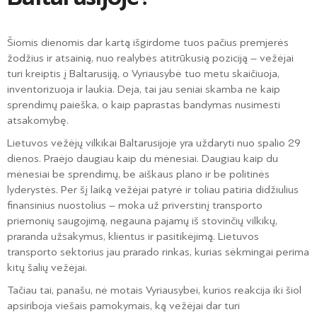
Šiomis dienomis dar kartą išgirdome tuos pačius premjerės
žodžius ir atsainią, nuo realybės atitrūkusią poziciją – vežėjai
turi kreiptis į Baltarusiją, o Vyriausybė tuo metu skaičiuoja,
inventorizuoja ir laukia. Deja, tai jau seniai skamba ne kaip
sprendimų paieška, o kaip paprastas bandymas nusimesti
atsakomybę.
Lietuvos vežėjų vilkikai Baltarusijoje yra uždaryti nuo spalio 29
dienos. Praėjo daugiau kaip du mėnesiai. Daugiau kaip du
mėnesiai be sprendimų, be aiškaus plano ir be politinės
lyderystės. Per šį laiką vežėjai patyrė ir toliau patiria didžiulius
finansinius nuostolius – moka už priverstinį transporto
priemonių saugojimą, negauna pajamų iš stovinčių vilkikų,
praranda užsakymus, klientus ir pasitikėjimą. Lietuvos
transporto sektorius jau prarado rinkas, kurias sėkmingai perima
kitų šalių vežėjai.
Tačiau tai, panašu, nė motais Vyriausybei, kurios reakcija iki šiol
apsiriboja viešais pamokymais, ką vežėjai dar turi