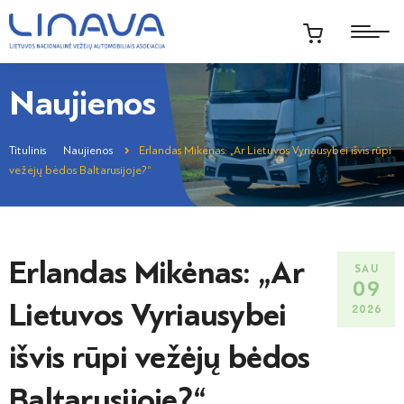
Naujienos
Titulinis
Naujienos
Erlandas Mikėnas: „Ar Lietuvos Vyriausybei išvis rūpi
vežėjų bėdos Baltarusijoje?“
Erlandas Mikėnas: „Ar
SAU
09
Lietuvos Vyriausybei
2026
išvis rūpi vežėjų bėdos
Baltarusijoje?“