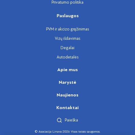
Privatumo politika
Paslaugos
PVM ir akcizo grąžinimas
Vizų išdavimas
Degalai
Autodetalės
Apie mus
Narystė
Naujienos
Kontaktai
Paieška
© Asociacija Linava 2026 Visos teisės saugomos.