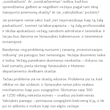
„susiskaičiuoti“. Ar „susiskaičiavimas“ reiškia, kad bus
sprendžiama, gelbėti ar negelbėti vežėjus pagal tam tikrą
transporto priemonių skaičių? Ar tai „valstybiškas“ požiūris?
Jei premjerė viešai sako, kad „net neįsivaizduoja, kaip tą žalą
paskaičiuoti“, tuomet tai labai paprasta – tą žalą profesionaliai
ir tiksliai apskaičiuos vežėjų samdomi advokatai ir teisininkai. Ir
tai jau bus daroma ne Vyriausybės kabinetuose, o teisminėse
instancijose.
Bandymas visą problemą nustumti į tariamą „inventorizacijos
trūkumą“ yra patogus, bet neteisingas. Vežėjai duomenis teikė
ir teikia. Vežėjų pateikiami duomenys nesikeičia – išskyrus tai,
kad sumaištį įneša skirtingi Vyriausybės ir Muitinės
departamento skelbiami skaičiai.
Tačiau problema yra ne skaičių eilutėse. Problema yra ta, kad
vilkikai vis dar uždaryti, o Vyriausybė neturi jokio realaus
mechanizmo, kaip juos susigrąžinti. Skirtumas tarp 300
ar 1250 vilkikų nekeičia esmės – svarbus yra kiekvienas.
Valstybės pareiga – pirmiausia susigrąžinti kiekvieną iš jų, o tik
po to aiškintis ir mokyti, kaip turi elgtis vežėjai.