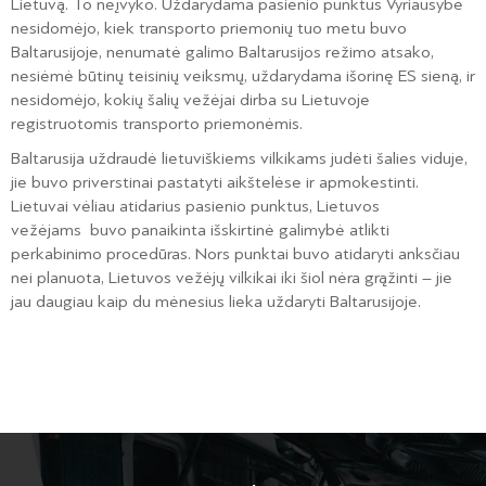
Lietuvą. To neįvyko. Uždarydama pasienio punktus Vyriausybė
nesidomėjo, kiek transporto priemonių tuo metu buvo
Baltarusijoje, nenumatė galimo Baltarusijos režimo atsako,
nesiėmė būtinų teisinių veiksmų, uždarydama išorinę ES sieną, ir
nesidomėjo, kokių šalių vežėjai dirba su Lietuvoje
registruotomis transporto priemonėmis.
Baltarusija uždraudė lietuviškiems vilkikams judėti šalies viduje,
jie buvo priverstinai pastatyti aikštelėse ir apmokestinti.
Lietuvai vėliau atidarius pasienio punktus, Lietuvos
vežėjams buvo panaikinta išskirtinė galimybė atlikti
perkabinimo procedūras. Nors punktai buvo atidaryti anksčiau
nei planuota, Lietuvos vežėjų vilkikai iki šiol nėra grąžinti – jie
jau daugiau kaip du mėnesius lieka uždaryti Baltarusijoje.