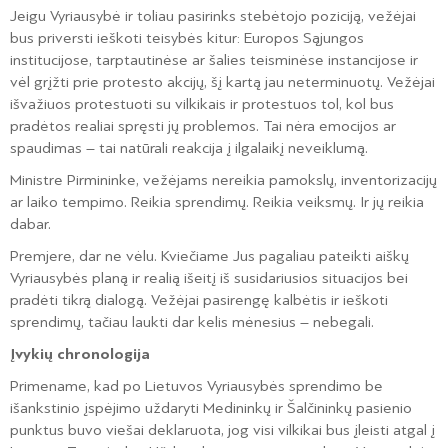
Jeigu Vyriausybė ir toliau pasirinks stebėtojo poziciją, vežėjai
bus priversti ieškoti teisybės kitur: Europos Sąjungos
institucijose, tarptautinėse ar šalies teisminėse instancijose ir
vėl grįžti prie protesto akcijų, šį kartą jau neterminuotų. Vežėjai
išvažiuos protestuoti su vilkikais ir protestuos tol, kol bus
pradėtos realiai spręsti jų problemos. Tai nėra emocijos ar
spaudimas – tai natūrali reakcija į ilgalaikį neveiklumą.
Ministre Pirmininke, vežėjams nereikia pamokslų, inventorizacijų
ar laiko tempimo. Reikia sprendimų. Reikia veiksmų. Ir jų reikia
dabar.
Premjere, dar ne vėlu. Kviečiame Jus pagaliau pateikti aiškų
Vyriausybės planą ir realią išeitį iš susidariusios situacijos bei
pradėti tikrą dialogą. Vežėjai pasirengę kalbėtis ir ieškoti
sprendimų, tačiau laukti dar kelis mėnesius – nebegali.
Įvykių chronologija
Primename, kad po Lietuvos Vyriausybės sprendimo be
išankstinio įspėjimo uždaryti Medininkų ir Šalčininkų pasienio
punktus buvo viešai deklaruota, jog visi vilkikai bus įleisti atgal į