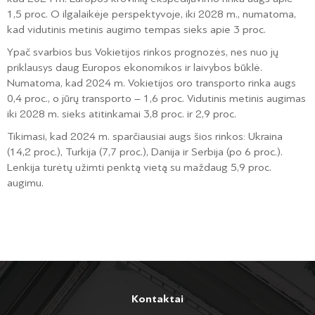
1,5 proc. O ilgalaikėje perspektyvoje, iki 2028 m., numatoma,
kad vidutinis metinis augimo tempas sieks apie 3 proc.
Ypač svarbios bus Vokietijos rinkos prognozės, nes nuo jų
priklausys daug Europos ekonomikos ir laivybos būklė.
Numatoma, kad 2024 m. Vokietijos oro transporto rinka augs
0,4 proc., o jūrų transporto – 1,6 proc. Vidutinis metinis augimas
iki 2028 m. sieks atitinkamai 3,8 proc. ir 2,9 proc.
Tikimasi, kad 2024 m. sparčiausiai augs šios rinkos: Ukraina
(14,2 proc.), Turkija (7,7 proc.), Danija ir Serbija (po 6 proc.).
Lenkija turėtų užimti penktą vietą su maždaug 5,9 proc.
augimu.
Kontaktai