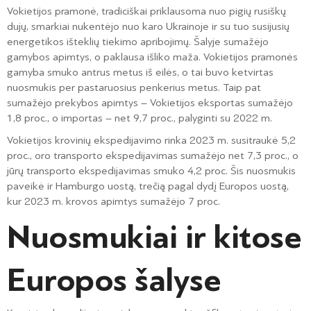
Vokietijos pramonė, tradiciškai priklausoma nuo pigių rusiškų
dujų, smarkiai nukentėjo nuo karo Ukrainoje ir su tuo susijusių
energetikos išteklių tiekimo apribojimų. Šalyje sumažėjo
gamybos apimtys, o paklausa išliko maža. Vokietijos pramonės
gamyba smuko antrus metus iš eilės, o tai buvo ketvirtas
nuosmukis per pastaruosius penkerius metus. Taip pat
sumažėjo prekybos apimtys – Vokietijos eksportas sumažėjo
1,8 proc., o importas – net 9,7 proc., palyginti su 2022 m.
Vokietijos krovinių ekspedijavimo rinka 2023 m. susitraukė 5,2
proc., oro transporto ekspedijavimas sumažėjo net 7,3 proc., o
jūrų transporto ekspedijavimas smuko 4,2 proc. Šis nuosmukis
paveikė ir Hamburgo uostą, trečią pagal dydį Europos uostą,
kur 2023 m. krovos apimtys sumažėjo 7 proc.
Nuosmukiai ir kitose
Europos šalyse