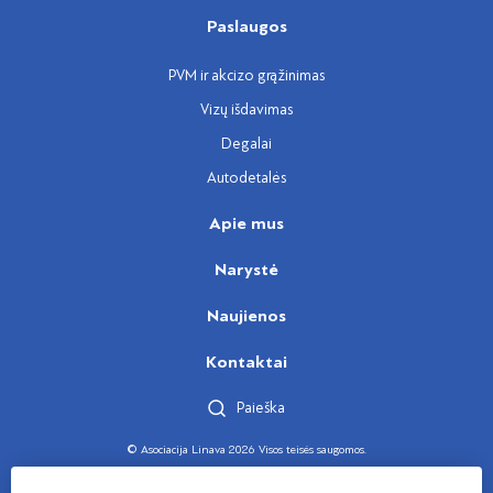
Paslaugos
PVM ir akcizo grąžinimas
Vizų išdavimas
Degalai
Autodetalės
Apie mus
Narystė
Naujienos
Kontaktai
Paieška
© Asociacija Linava 2026 Visos teisės saugomos.
Sukūrė