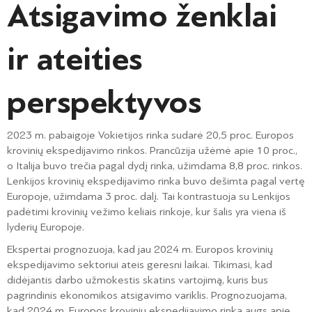
Atsigavimo ženklai
ir ateities
perspektyvos
2023 m. pabaigoje Vokietijos rinka sudarė 20,5 proc. Europos
krovinių ekspedijavimo rinkos. Prancūzija užėmė apie 10 proc.,
o Italija buvo trečia pagal dydį rinka, užimdama 8,8 proc. rinkos.
Lenkijos krovinių ekspedijavimo rinka buvo dešimta pagal vertę
Europoje, užimdama 3 proc. dalį. Tai kontrastuoja su Lenkijos
padėtimi krovinių vežimo keliais rinkoje, kur šalis yra viena iš
lyderių Europoje.
Ekspertai prognozuoja, kad jau 2024 m. Europos krovinių
ekspedijavimo sektoriui ateis geresni laikai. Tikimasi, kad
didėjantis darbo užmokestis skatins vartojimą, kuris bus
pagrindinis ekonomikos atsigavimo variklis. Prognozuojama,
kad 2024 m. Europos krovinių ekspedijavimo rinka augs apie