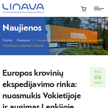
Naujienos
Titulinis
Naujienos
Europos krovinių ekspedijavimo rinka: nuosmukis
Vokietijoje ir augimas Lenkijoje
Europos krovinių
RUG
06
ekspedijavimo rinka:
2024
nuosmukis Vokietijoje
ir augimas Lenkijoje