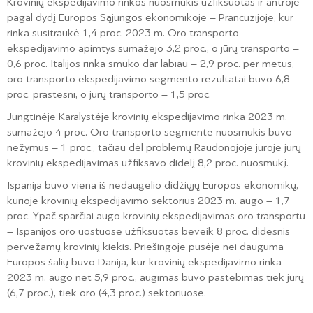
Krovinių ekspedijavimo rinkos nuosmukis užfiksuotas ir antroje
pagal dydį Europos Sąjungos ekonomikoje – Prancūzijoje, kur
rinka susitraukė 1,4 proc. 2023 m. Oro transporto
ekspedijavimo apimtys sumažėjo 3,2 proc., o jūrų transporto –
0,6 proc. Italijos rinka smuko dar labiau – 2,9 proc. per metus,
oro transporto ekspedijavimo segmento rezultatai buvo 6,8
proc. prastesni, o jūrų transporto – 1,5 proc.
Jungtinėje Karalystėje krovinių ekspedijavimo rinka 2023 m.
sumažėjo 4 proc. Oro transporto segmente nuosmukis buvo
nežymus – 1 proc., tačiau dėl problemų Raudonojoje jūroje jūrų
krovinių ekspedijavimas užfiksavo didelį 8,2 proc. nuosmukį.
Ispanija buvo viena iš nedaugelio didžiųjų Europos ekonomikų,
kurioje krovinių ekspedijavimo sektorius 2023 m. augo – 1,7
proc. Ypač sparčiai augo krovinių ekspedijavimas oro transportu
– Ispanijos oro uostuose užfiksuotas beveik 8 proc. didesnis
pervežamų krovinių kiekis. Priešingoje pusėje nei dauguma
Europos šalių buvo Danija, kur krovinių ekspedijavimo rinka
2023 m. augo net 5,9 proc., augimas buvo pastebimas tiek jūrų
(6,7 proc.), tiek oro (4,3 proc.) sektoriuose.