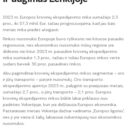
2023 m. Europos krovinių ekspedijavimo rinka sumažėjo 2,3
proc., iki 57,3 mlrd. Eur, tačiau prognozuojama, kad jau šiais
metais rinka pradės atsigauti.
Rinkos nuosmukis Europoje buvo ryškesnis nei kituose pasaulio
regionuose, nes ekonomikos nuosmukis mūsų regione yra
didesnis nei kitur. 2023 m. pasaulinė krovinių ekspedijavimo
rinka susitraukė 1,3 proc., tačiau ir toliau Europos rinkos vertė
sudaro beveik 30 proc. pasaulinės rinkos.
Abu pagrindiniai krovinių ekspedijavimo rinkos segmentai – oro
ir jūrų transporto – patyrė nuosmukį. Oro transporto
ekspedijavimo apimtys 2023 m., palyginti su praėjusiais metais,
sumažėjo 2,7 proc., o jūrų transporto – 2,1 proc. Europos
krovinių ekspedijavimo rinkos būklė labai priklauso nuo
padėties Vokietijoje, kuri yra didžiausia Europos ekonomika.
Pastaraisiais metais Vokietija dažnai vadinama „Europos ligoniu“,
nes ji yra viena iš šalių, labiausiai nukentėjusių nuo ekonomikos
nuosmukio.