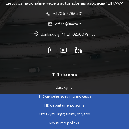
Lietuvos nacionalinė vežėjų automobiliais asociacija "LINAVA"
+370 5 2786 501
office@linava.lt
Jankiškių g. 41 LT-02300 Vilnius
TIR sistema
Užsakymai
TIR knygelių išdavimo mokestis
TIR departamento skyriai
Užsakymų ir grąžinimų sąlygos
Privatumo politika