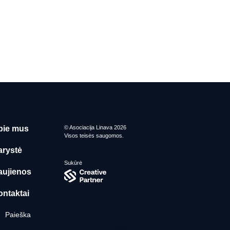
pie mus
© Asociacija Linava 2026
Visos teisės saugomos.
arystė
Sukūrė
aujienos
ontaktai
Paieška