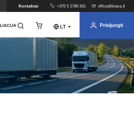
Kontaktai
+370 5 2786 501
office@linava.lt
Prisijungti
LIACIJA
LT