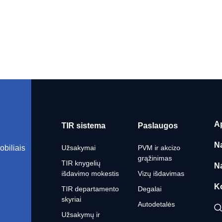
A
TIR sistema
Paslaugos
N
obiliais
Užsakymai
PVM ir akcizo
grąžinimas
TIR knygelių
N
išdavimo mokestis
Vizų išdavimas
K
TIR departamento
Degalai
skyriai
Autodetalės
Užsakymų ir