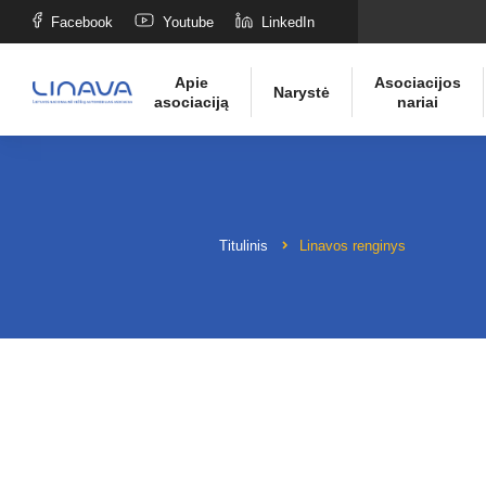
Facebook
Youtube
LinkedIn
Apie
Asociacijos
Narystė
asociaciją
nariai
Titulinis
Linavos renginys