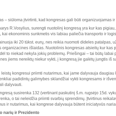
s – siūloma įtvirtinti, kad kongresas gali būti organizuojamas ir
rys R.Vosylius, surengti nuotolinį kongresą yra kur kas pigiau, ne
 kai ekonominis sunkmetis vis labiau paliečia transporto ir logis
ainuoja iki 20 tūkst. eurų, nes reikia nuomoti dideles patalpas, 
s organizacines išlaidas. Nuotolinis kongresas atsieitų kur kas p
ir dėl to niekad nekyla jokių problemų. Priešingai – tai būtų lab
s jiems nereiktų niekur vykti, į kongresą jie galėtų jungtis iš sa
 leistų kongresui priimti nutarimus, kai jame dalyvauja daugiau 
enkliai padidintų galimybes sklandžiai vykti kongresams ir išvengt
li dalyvauti.
kongresą susirenka 132 (vertinant paskutinį š.m. rugsėjo 15d. vyk
nka, o tai neleidžia priimti svarbių sprendimų. Įtvirtinus reikala
mus ir nutarimus, kai kongrese dalyvauja būtent iniciatyvūs naria
o narių ir Prezidento