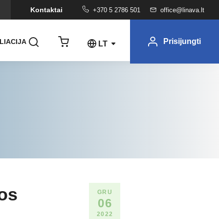
Kontaktai
+370 5 2786 501
office@linava.lt
Prisijungti
LIACIJA
LT
jos
GRU
06
2022