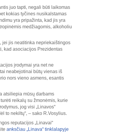
tis juo tapti, negali būti laikomas
ž bet kokias tyčines nusikalstamas
endimu yra pripažinta, kad jis yra
hotropinėmis medžiagomis, alkoholiu
 jei jis neatitinka nepriekaištingos
ti, kad asociacijos Prezidentas
tacijos įrodymai yra net ne
tai neabejotinai būtų vienas iš
kurio nors vieno asmens, esantis
ja atsiliepia mūsų darbams
 turėti reikalų su žmonėmis, kurie
įrodymus, jog visi „Linavos“
ėl to nekiltų“, – sako R.Vosylius.
ingos reputacijos „Linavai“
kite
anksčiau „Linava“ tinklalapyje