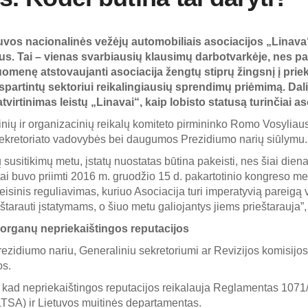
uvos nacionalinės vežėjų automobiliais asociacijos „Linav
atus. Tai – vienas svarbiausių klausimų darbotvarkėje, nes pa
uomenę atstovaujanti asociacija žengtų stiprų žingsnį į prie
paspartintų sektoriui reikalingiausių sprendimų priėmimą. Da
tvirtinimas leistų „Linavai“, kaip lobisto statusą turinčiai as
inių ir organizacinių reikalų komiteto pirmininko Romo Vosyliau
 sekretoriato vadovybės bei daugumos Prezidiumo narių siūlymu.
susitikimų metu, įstatų nuostatas būtina pakeisti, nes šiai dien
ai buvo priimti 2016 m. gruodžio 15 d. pakartotinio kongreso met
eisinis reguliavimas, kuriuo Asociacija turi imperatyvią pareigą v
tarauti įstatymams, o šiuo metu galiojantys jiems prieštarauja”, 
organų nepriekaištingos reputacijos
Prezidiumo nariu, Generaliniu sekretoriumi ar Revizijos komisijos 
os.
, kad nepriekaištingos reputacijos reikalauja Reglamentas 1071
LTSA) ir Lietuvos muitinės departamentas.