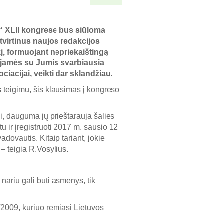
a“ XLII kongrese bus siūloma
tvirtinus naujos redakcijos
kį, formuojant nepriekaištingą
lijamės su Jumis svarbiausia
ociacijai, veikti dar sklandžiau.
s teigimu, šis klausimas į kongreso
ai, dauguma jų prieštarauja šalies
u ir įregistruoti 2017 m. sausio 12
adovautis. Kitaip tariant, jokie
– teigia R.Vosylius.
nariu gali būti asmenys, tik
/2009, kuriuo remiasi Lietuvos