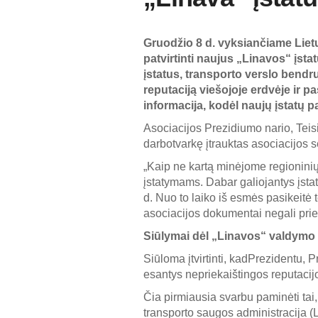
Gruodžio 8 d. vyksiančiame Liet
patvirtinti naujus „Linavos“ įst
įstatus, transporto verslo bendr
reputaciją viešojoje erdvėje ir 
informacija, kodėl naujų įstatų pa
Asociacijos Prezidiumo nario, Teis
darbotvarkę įtrauktas asociacijos
„Kaip ne kartą minėjome regioninių 
įstatymams. Dabar galiojantys įstat
d. Nuo to laiko iš esmės pasikeitė t
asociacijos dokumentai negali prieš
Siūlymai dėl „Linavos“ valdymo 
Siūloma įtvirtinti, kadPrezidentu, 
esantys nepriekaištingos reputacij
Čia pirmiausia svarbu paminėti tai
transporto saugos administracija (