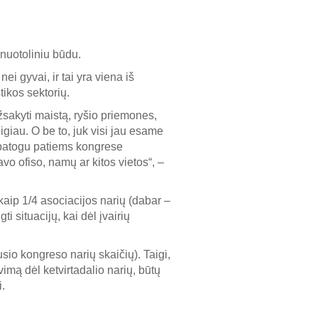
 nuotoliniu būdu.
i gyvai, ir tai yra viena iš
tikos sektorių.
užsakyti maistą, ryšio priemones,
igiau. O be to, juk visi jau esame
ai patogu patiems kongrese
vo ofiso, namų ar kitos vietos“, –
kaip 1/4 asociacijos narių (dabar –
i situacijų, kai dėl įvairių
usio kongreso narių skaičių). Taigi,
vimą dėl ketvirtadalio narių, būtų
i.