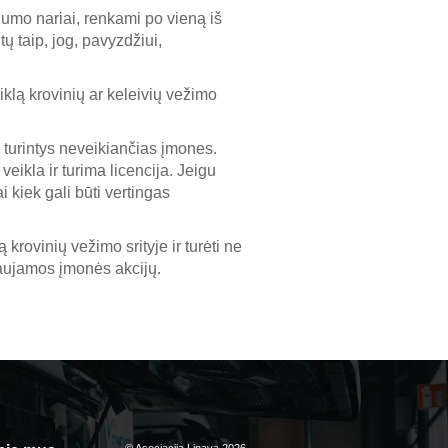
iumo nariai, renkami po vieną iš
tų taip, jog, pavyzdžiui,
iklą krovinių ar keleivių vežimo
k turintys neveikiančias įmones.
eikla ir turima licencija. Jeigu
ai kiek gali būti vertingas
ą krovinių vežimo srityje ir turėti ne
ovaujamos įmonės akcijų.