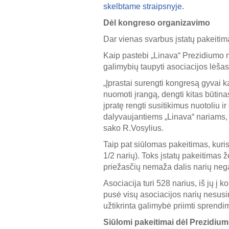
skelbtame straipsnyje.
Dėl kongreso organizavimo
Dar vienas svarbus įstatų pakeitima
Kaip pastebi „Linava“ Prezidiumo na
galimybių taupyti asociacijos lėšas,
„Įprastai surengti kongresą gyvai k
nuomoti įrangą, dengti kitas būtina
įpratę rengti susitikimus nuotoliu 
dalyvaujantiems „Linava“ nariams, ne
sako R.Vosylius.
Taip pat siūlomas pakeitimas, kuris
1/2 narių). Toks įstatų pakeitimas ž
priežasčių nemaža dalis narių nega
Asociacija turi 528 narius, iš jų į 
pusė visų asociacijos narių nesusire
užtikrinta galimybė priimti sprendi
Siūlomi pakeitimai dėl Prezidium