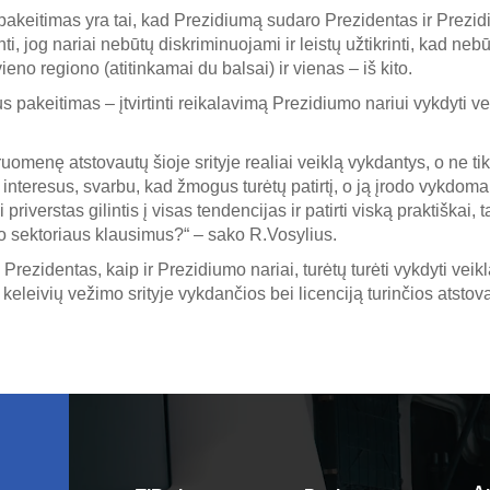
akeitimas yra tai, kad Prezidiumą sudaro Prezidentas ir Prezid
nti, jog nariai nebūtų diskriminuojami ir leistų užtikrinti, kad nebū
ieno regiono (atitinkamai du balsai) ir vienas – iš kito.
s pakeitimas – įtvirtinti reikalavimą Prezidiumo nariui vykdyti ve
uomenę atstovautų šioje srityje realiai veiklą vykdantys, o ne ti
interesus, svarbu, kad žmogus turėtų patirtį, o ją įrodo vykdoma v
riverstas gilintis į visas tendencijas ir patirti viską praktiškai, t
o sektoriaus klausimus?“ – sako R.Vosylius.
d Prezidentas, kaip ir Prezidiumo nariai, turėtų turėti vykdyti veikl
 keleivių vežimo srityje vykdančios bei licenciją turinčios atst