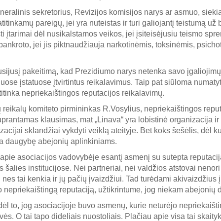
ralinis sekretorius, Revizijos komisijos narys ar asmuo, siekian
 atitinkamų pareigų, jei yra nuteistas ir turi galiojantį teistumą u
šti įtarimai dėl nusikalstamos veikos, jei įsiteisėjusiu teismo spr
 bankroto, jei jis piktnaudžiauja narkotinėmis, toksinėmis, psic
 susijusį pakeitimą, kad Prezidiumo narys netenka savo įgaliojimų,
uose įstatuose įtvirtintus reikalavimus. Taip pat siūloma numaty
titinka nepriekaištingos reputacijos reikalavimų.
ių reikalų komiteto pirmininkas R.Vosylius, nepriekaištingos repu
uprantamas klausimas, mat „Linava“ yra lobistinė organizacija ir 
zacijai sklandžiai vykdyti veiklą ateityje. Bet koks šešėlis, dėl 
ia daugybę abejonių aplinkiniams.
 apie asociacijos vadovybėje esantį asmenį su sutepta reputaci
šalies institucijose. Nei partneriai, nei valdžios atstovai nenori
 nes tai kenkia ir jų pačių įvaizdžiui. Tad turėdami akivaizdžius 
o nepriekaištingą reputaciją, užtikrintume, jog niekam abejonių d
 dėl to, jog asociacijoje buvo asmenų, kurie neturėjo nepriekaišt
s. O tai tapo dideliais nuostoliais. Plačiau apie visa tai skaity