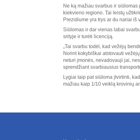
Ne ką mažiau svarbus ir siūlomas p
kiekvieno regiono. Tai leistų užtikri
Prezidiume yra trys ar du nariai iš v
Siūlomas ir dar vienas labai svarbu
srityje ir turėti licenciją.
„Tai svarbu todėl, kad vežėjų bendr
Norint kokybiškai atstovauti vežėjų 
neturi įmonės, nevadovauji jai, nesi p
sprendžiant svarbiausius transport
Lygiai taip pat siūloma įtvirtinti, ka
mažiau kaip 1/10 veiklą krovinių ar