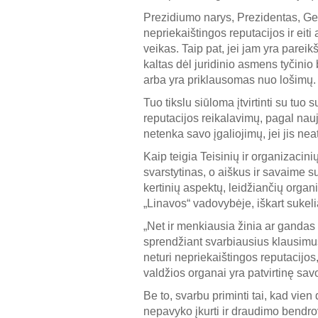
Prezidiumo narys, Prezidentas, Gene
nepriekaištingos reputacijos ir eiti
veikas. Taip pat, jei jam yra pareik
kaltas dėl juridinio asmens tyčinio
arba yra priklausomas nuo lošimų.
Tuo tikslu siūloma įtvirtinti su tuo
reputacijos reikalavimų, pagal nauj
netenka savo įgaliojimų, jei jis nea
Kaip teigia Teisinių ir organizacin
svarstytinas, o aiškus ir savaime s
kertinių aspektų, leidžiančių organi
„Linavos“ vadovybėje, iškart sukel
„Net ir menkiausia žinia ar gandas
sprendžiant svarbiausius klausimus 
neturi nepriekaištingos reputacijos,
valdžios organai yra patvirtinę sav
Be to, svarbu priminti tai, kad vien
nepavyko įkurti ir draudimo bendrovė