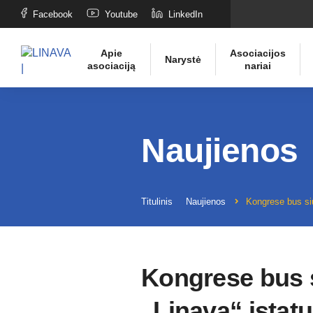
Facebook
Youtube
LinkedIn
Apie
Asociacijos
Narystė
asociaciją
nariai
Naujienos
Titulinis
Naujienos
Kongrese bus siū
Kongrese bus s
„Linava“ įstatu