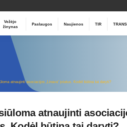
Vežėjo
Paslaugos
Naujienos
TIR
TRANS
žinynas
loma atnaujinti asociacijos „Linava“ įstatus. Kodėl būtina tai daryti?
iūloma atnaujinti asociaci
s. Kodėl būtina tai daryti?