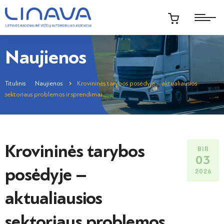
Naujienos
Titulinis
Naujienos
Krovininės tarybos posėdyje – aktualiausios
sektoriaus problemos ir sprendimai
Krovininės tarybos
BIR
03
posėdyje –
2026
aktualiausios
sektoriaus problemos