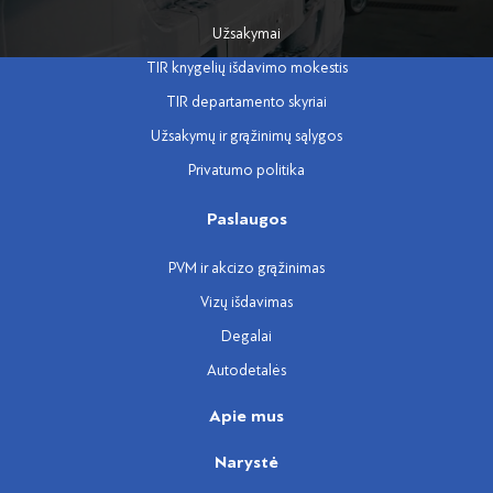
Užsakymai
TIR knygelių išdavimo mokestis
TIR departamento skyriai
Užsakymų ir grąžinimų sąlygos
Privatumo politika
Paslaugos
PVM ir akcizo grąžinimas
Vizų išdavimas
Degalai
Autodetalės
Apie mus
Narystė