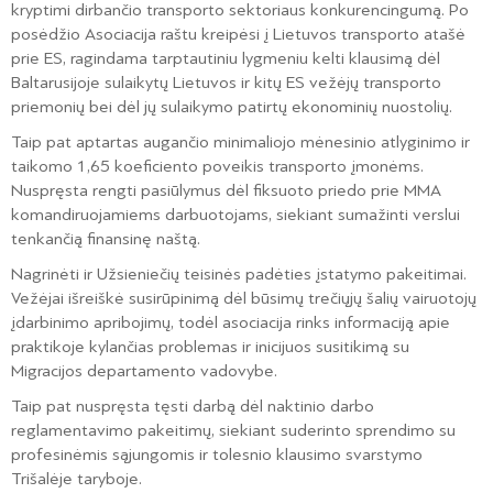
kryptimi dirbančio transporto sektoriaus konkurencingumą. Po
posėdžio Asociacija raštu kreipėsi į Lietuvos transporto atašė
prie ES, ragindama tarptautiniu lygmeniu kelti klausimą dėl
Baltarusijoje sulaikytų Lietuvos ir kitų ES vežėjų transporto
priemonių bei dėl jų sulaikymo patirtų ekonominių nuostolių.
Taip pat aptartas augančio minimaliojo mėnesinio atlyginimo ir
taikomo 1,65 koeficiento poveikis transporto įmonėms.
Nuspręsta rengti pasiūlymus dėl fiksuoto priedo prie MMA
komandiruojamiems darbuotojams, siekiant sumažinti verslui
tenkančią finansinę naštą.
Nagrinėti ir Užsieniečių teisinės padėties įstatymo pakeitimai.
Vežėjai išreiškė susirūpinimą dėl būsimų trečiųjų šalių vairuotojų
įdarbinimo apribojimų, todėl asociacija rinks informaciją apie
praktikoje kylančias problemas ir inicijuos susitikimą su
Migracijos departamento vadovybe.
Taip pat nuspręsta tęsti darbą dėl naktinio darbo
reglamentavimo pakeitimų, siekiant suderinto sprendimo su
profesinėmis sąjungomis ir tolesnio klausimo svarstymo
Trišalėje taryboje.