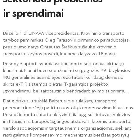
ir sprendimai
Birželio 1 d. LINAVA viceprezidentas, Krovininio transporto
tarybos pirmininkas Oleg Tarasov ir pirmininko pavaduotojas,
prezidiumo narys Gintautas Šiaškus sušaukė krovininio
transporto tarybos posėdį, kuriame dalyvavo 18 narių.
Posėdyje aptarti svarbiausi transporto sektoriaus aktualijų
klausimai. Nariai buvo supažindinti su gegužės 29 d. vykusios
IRU generalinės asamblėjos rezultatais, kur daug dėmesio
skirta e-TIR sistemos plėtrai, T-garantijos projekto
įgyvendinimui bei tarptautinio bendradarbiavimo stiprinimui.
Daug diskusijų sukėlė Baltarusijoje sulaikytų transporto
priemonių ir vežėjų patirtų nuostolių kompensavimo klausimas.
Posėdžio metu sutarta aktyvinti dialogą su Lietuvos valdžios
institucijomis, Europos Sąjungos atstovais, kitomis transporto
verslo asociacijomis ir tarptautinėmis organizacijomis, siekiant
rasti galimus kompensavimo mechanizmus bei išsaugoti rytų