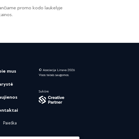
esančiame promo kodo laukelyje
ainos.
© Asociacija Linava 2026
pie mus
Visos teisės saugomos.
arystė
Sukūrė
ujienos
ontaktai
Paieška