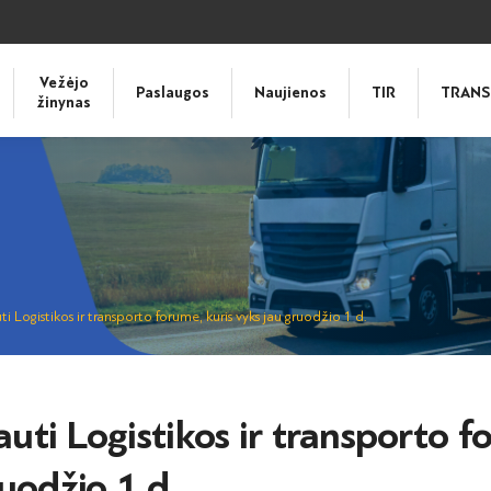
Vežėjo
Paslaugos
Naujienos
TIR
TRANS
žinynas
i Logistikos ir transporto forume, kuris vyks jau gruodžio 1 d.
uti Logistikos ir transporto f
ruodžio 1 d.