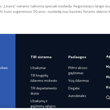
os „Linava“ nariams taikoma speciali nuolaida. Registracijos lange 
N, kuris sugeneruos 50 proc. nuolaidą nuo bazinės forumo dalyvio k
A
TIR sistema
Paslaugos
N
liais
Užsakymai
PVM ir akcizo
grąžinimas
TIR knygelių
Na
išdavimo mokestis
Vizų išdavimas
K
TIR departamento
Degalai
skyriai
Autodetalės
Užsakymų ir
grąžinimų sąlygos