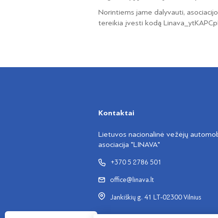
Norintiems jame dalyvauti, asociacij
tereikia įvesti kodą Linava_ytKAPCp
Kontaktai
Lietuvos nacionalinė vežėjų automobi
asociacija "LINAVA"
+370 5 2786 501
office@linava.lt
Jankiškių g. 41 LT-02300 Vilnius