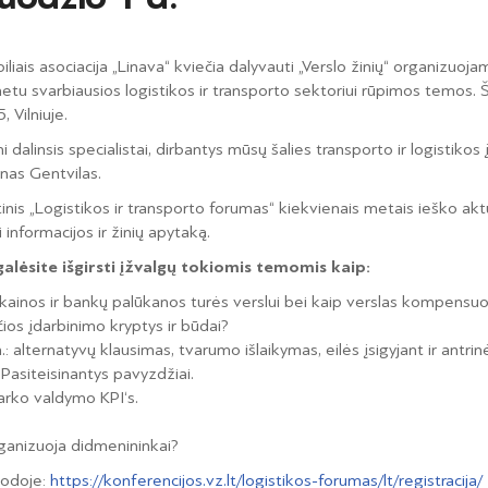
iais asociacija „Linava“ kviečia dalyvauti „Verslo žinių“ organizuoj
tu svarbiausios logistikos ir transporto sektoriui rūpimos temos. Ši
 Vilniuje.
 dalinsis specialistai, dirbantys mūsų šalies transporto ir logistikos 
nas Gentvilas.
nis „Logistikos ir transporto forumas“ kiekvienais metais ieško aktu
ti informacijos ir žinių apytaką.
alėsite išgirsti įžvalgų tokiomis temomis kaip:
ro kainos ir bankų palūkanos turės verslui bei kaip verslas kompens
ios įdarbinimo kryptys ir būdai?
: alternatyvų klausimas, tvarumo išlaikymas, eilės įsigyjant ir antrinė
 Pasiteisinantys pavyzdžiai.
arko valdymo KPI‘s.
rganizuoja didmenininkai?
orodoje:
https://konferencijos.vz.lt/logistikos-forumas/lt/registracija/