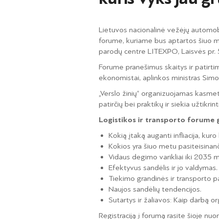
Lietuvos nacionalinė vežėjų automobil
forume, kuriame bus aptartos šiuo me
parodų centre LITEXPO, Laisvės pr. 5,
Forume pranešimus skaitys ir patirtimi
ekonomistai, aplinkos ministras Simo
„Verslo žinių“ organizuojamas kasmeti
patirčių bei praktikų ir siekia užtikrin
Logistikos ir transporto forume g
Kokią įtaką auganti infliacija, ku
Kokios yra šiuo metu pasiteisinanč
Vidaus degimo varikliai iki 2035 m.
Efektyvus sandėlis ir jo valdymas.
Tiekimo grandinės ir transporto p
Naujos sandėlių tendencijos.
Sutartys ir žaliavos: Kaip darbą o
Registraciją į forumą rasite šioje nu