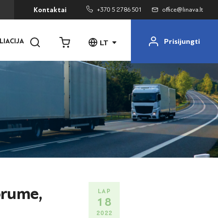
+370 5 2786 501
office@linava.lt
Kontaktai
Prisijungti
LIACIJA
LT
orume,
LAP
18
2022