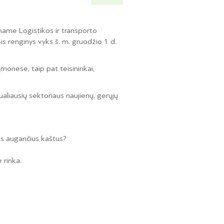
amame Logistikos ir transporto
s renginys vyks š. m. gruodžio 1 d.
įmonėse, taip pat teisininkai,
aliausių sektoriaus naujienų, gerųjų
uos augančius kaštus?
 rinka.