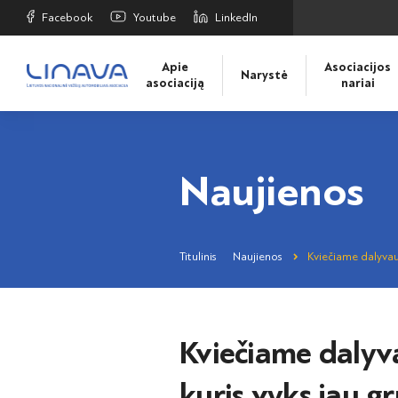
Facebook
Youtube
LinkedIn
Apie
Asociacijos
Narystė
asociaciją
nariai
Naujienos
Titulinis
Naujienos
Kviečiame dalyvaut
Kviečiame dalyva
kuris vyks jau g