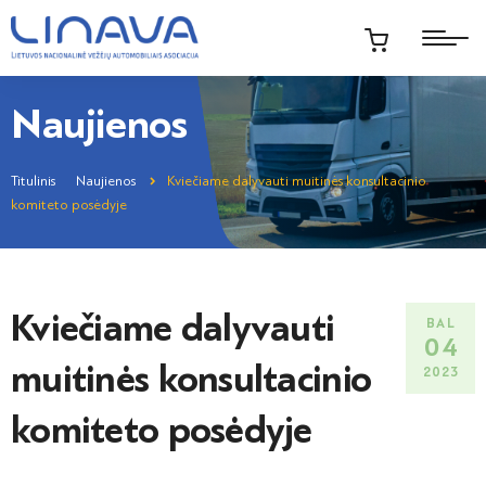
Naujienos
Titulinis
Naujienos
Kviečiame dalyvauti muitinės konsultacinio
komiteto posėdyje
Kviečiame dalyvauti
BAL
04
muitinės konsultacinio
2023
komiteto posėdyje