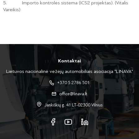
5. Importo kontrolės sistema (ICS2 projektas). (Vitalis
Vareikis)
Kontaktai
Lietuvos nacionalinė vežėjų automobiliais asociacija "LINAVA"
+370 5 2786 501
office@linava.lt
Jankiškių g. 41 LT-02300 Vilnius