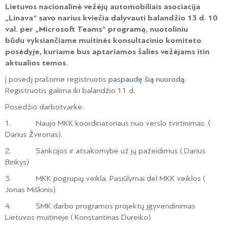
Lietuvos nacionalinė vežėjų automobiliais asociacija
„Linava“ savo narius kviečia dalyvauti balandžio 13 d. 10
val. per „Microsoft Teams“ programą
,
nuotoliniu
būdu vyksiančiame muitinės konsultacinio komiteto
posėdyje, kuriame bus aptariamos šalies vežėjams itin
aktualios temos.
Į posėdį prašome registruotis
paspaudę šią nuorodą
.
Registruotis galima iki balandžio 11 d.
Posėdžio darbotvarkė:
1. Naujo MKK koordinatoriaus nuo verslo tvirtinimas. (
Darius Žvironas).
2. Sankcijos ir atsakomybė už jų pažeidimus ( Darius
Binkys)
3. MKK pogrupių veikla. Pasiūlymai dėl MKK veiklos (
Jonas Miškinis)
4. SMK darbo programos projektų įgyvendinimas
Lietuvos muitinėje ( Konstantinas Dureiko)