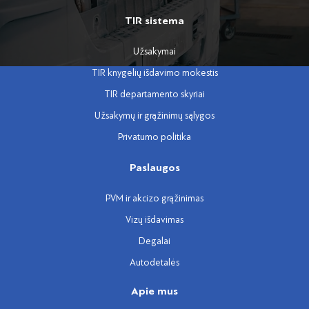
TIR sistema
Užsakymai
TIR knygelių išdavimo mokestis
TIR departamento skyriai
Užsakymų ir grąžinimų sąlygos
Privatumo politika
Paslaugos
PVM ir akcizo grąžinimas
Vizų išdavimas
Degalai
Autodetalės
Apie mus