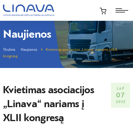
Naujienos
Titulinis
Naujienos
Kvietimas asociacijos „Linava“ nariams į XLII
kongresą
Kvietimas asociacijos
LAP
07
„Linava“ nariams į
2022
XLII kongresą