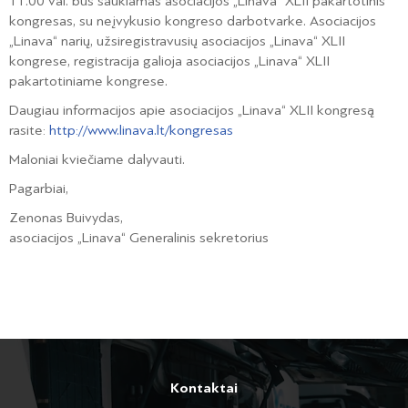
11.00 val. bus šaukiamas asociacijos „Linava“ XLII pakartotinis
kongresas, su neįvykusio kongreso darbotvarke. Asociacijos
„Linava“ narių, užsiregistravusių asociacijos „Linava“ XLII
kongrese, registracija galioja asociacijos „Linava“ XLII
pakartotiniame kongrese.
Daugiau informacijos apie asociacijos „Linava“ XLII kongresą
rasite:
http://www.linava.lt/kongresas
Maloniai kviečiame dalyvauti.
Pagarbiai,
Zenonas Buivydas,
asociacijos „Linava“ Generalinis sekretorius
Kontaktai