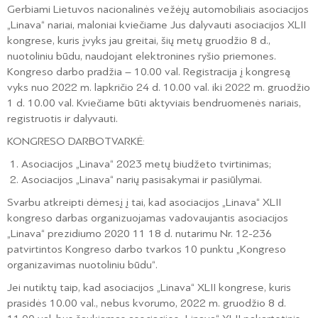
Gerbiami Lietuvos nacionalinės vežėjų automobiliais asociacijos
„Linava“ nariai, maloniai kviečiame Jus dalyvauti asociacijos XLII
kongrese, kuris įvyks jau greitai, šių metų gruodžio 8 d.,
nuotoliniu būdu, naudojant elektronines ryšio priemones.
Kongreso darbo pradžia – 10.00 val. Registracija į kongresą
vyks nuo 2022 m. lapkričio 24 d. 10.00 val. iki 2022 m. gruodžio
1 d. 10.00 val. Kviečiame būti aktyviais bendruomenės nariais,
registruotis ir dalyvauti.
KONGRESO DARBOTVARKĖ:
Asociacijos „Linava“ 2023 metų biudžeto tvirtinimas;
Asociacijos „Linava“ narių pasisakymai ir pasiūlymai.
Svarbu atkreipti dėmesį į tai, kad asociacijos „Linava“ XLII
kongreso darbas organizuojamas vadovaujantis asociacijos
„Linava“ prezidiumo 2020 11 18 d. nutarimu Nr. 12-236
patvirtintos Kongreso darbo tvarkos 10 punktu „Kongreso
organizavimas nuotoliniu būdu“.
Jei nutiktų taip, kad asociacijos „Linava“ XLII kongrese, kuris
prasidės 10.00 val., nebus kvorumo, 2022 m. gruodžio 8 d.