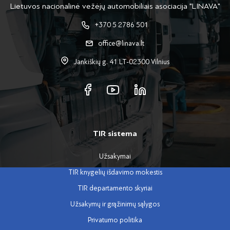
Lietuvos nacionalinė vežėjų automobiliais asociacija "LINAVA"
+370 5 2786 501
office@linava.lt
Jankiškių g. 41 LT-02300 Vilnius
TIR sistema
Užsakymai
TIR knygelių išdavimo mokestis
TIR departamento skyriai
Užsakymų ir grąžinimų sąlygos
Privatumo politika