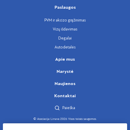
Paslaugos
PVM ir akcizo grąžinimas
Vizų išdavimas
Degalai
Autodetalės
Apie mus
Narystė
Naujienos
Kontaktai
Paieška
© Asociacija Linava 2026 Visos teisės saugomos.
Sukūrė