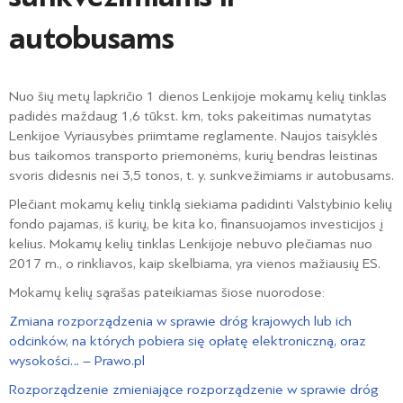
autobusams
Nuo šių metų lapkričio 1 dienos Lenkijoje mokamų kelių tinklas
padidės maždaug 1,6 tūkst. km, toks pakeitimas numatytas
Lenkijoe Vyriausybės priimtame reglamente. Naujos taisyklės
bus taikomos transporto priemonėms, kurių bendras leistinas
svoris didesnis nei 3,5 tonos, t. y. sunkvežimiams ir autobusams.
Plečiant mokamų kelių tinklą siekiama padidinti Valstybinio kelių
fondo pajamas, iš kurių, be kita ko, finansuojamos investicijos į
kelius. Mokamų kelių tinklas Lenkijoje nebuvo plečiamas nuo
2017 m., o rinkliavos, kaip skelbiama, yra vienos mažiausių ES.
Mokamų kelių sąrašas pateikiamas šiose nuorodose:
Zmiana rozporządzenia w sprawie dróg krajowych lub ich
odcinków, na których pobiera się opłatę elektroniczną, oraz
wysokości… – Prawo.pl
Rozporządzenie zmieniające rozporządzenie w sprawie dróg