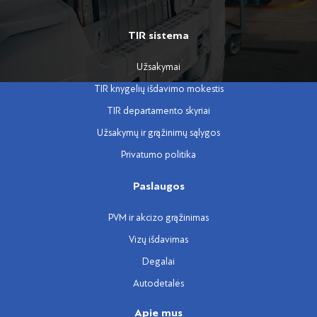
TIR sistema
Užsakymai
TIR knygelių išdavimo mokestis
TIR departamento skyriai
Užsakymų ir grąžinimų sąlygos
Privatumo politika
Paslaugos
PVM ir akcizo grąžinimas
Vizų išdavimas
Degalai
Autodetalės
Apie mus