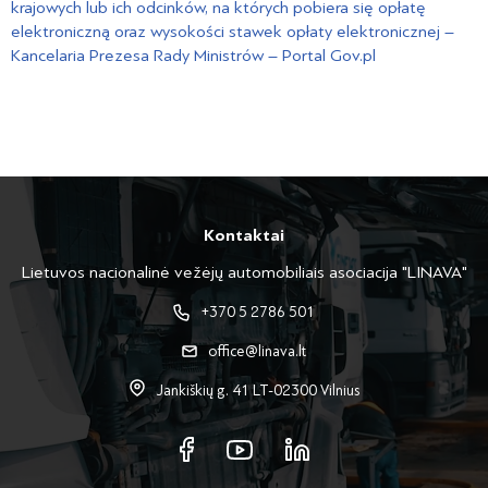
krajowych lub ich odcinków, na których pobiera się opłatę
elektroniczną oraz wysokości stawek opłaty elektronicznej –
Kancelaria Prezesa Rady Ministrów – Portal Gov.pl
Kontaktai
Lietuvos nacionalinė vežėjų automobiliais asociacija "LINAVA"
+370 5 2786 501
office@linava.lt
Jankiškių g. 41 LT-02300 Vilnius