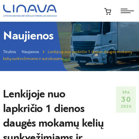
Naujienos
Titulinis
Naujienos
Lenkijoje nuo lapkričio 1 dienos daugės mokamų
kelių sunkvežimiams ir autobusams
Lenkijoje nuo
SPA
30
lapkričio 1 dienos
2024
daugės mokamų kelių
sunkvežimiams ir