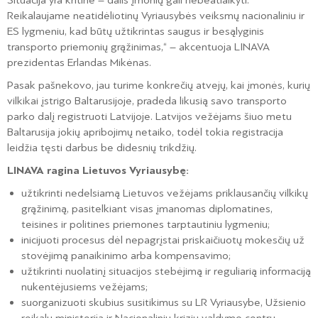
Situacija yra kritinė – dalis įmonių gali nebeatlaikyti.
Reikalaujame neatidėliotinų Vyriausybės veiksmų nacionaliniu ir
ES lygmeniu, kad būtų užtikrintas saugus ir besąlyginis
transporto priemonių grąžinimas,“ – akcentuoja LINAVA
prezidentas Erlandas Mikėnas.
Pasak pašnekovo, jau turime konkrečių atvejų, kai įmonės, kurių
vilkikai įstrigo Baltarusijoje, pradeda likusią savo transporto
parko dalį registruoti Latvijoje. Latvijos vežėjams šiuo metu
Baltarusija jokių apribojimų netaiko, todėl tokia registracija
leidžia tęsti darbus be didesnių trikdžių.
LINAVA ragina Lietuvos Vyriausybę:
užtikrinti nedelsiamą Lietuvos vežėjams priklausančių vilkikų
grąžinimą, pasitelkiant visas įmanomas diplomatines,
teisines ir politines priemones tarptautiniu lygmeniu;
inicijuoti procesus dėl nepagrįstai priskaičiuotų mokesčių už
stovėjimą panaikinimo arba kompensavimo;
užtikrinti nuolatinį situacijos stebėjimą ir reguliarią informaciją
nukentėjusiems vežėjams;
suorganizuoti skubius susitikimus su LR Vyriausybe, Užsienio