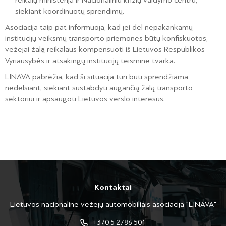
reikalų ministerija ir Nacionaliniu krizių valdymo centru,
siekiant koordinuotų sprendimų.
Asociacija taip pat informuoja, kad jei dėl nepakankamų
institucijų veiksmų transporto priemonės būtų konfiskuotos,
vežėjai žalą reikalaus kompensuoti iš Lietuvos Respublikos
Vyriausybės ir atsakingų institucijų teismine tvarka.
LINAVA pabrėžia, kad ši situacija turi būti sprendžiama
nedelsiant, siekiant sustabdyti augančią žalą transporto
sektoriui ir apsaugoti Lietuvos verslo interesus.
Kontaktai
Lietuvos nacionalinė vežėjų automobiliais asociacija "LINAVA"
+370 5 2786 501