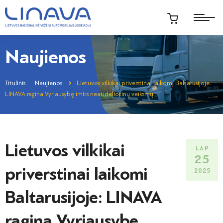
Naujienos
Titulinis
Naujienos
Lietuvos vilkikai priverstinai laikomi Baltarusijoje:
LINAVA ragina Vyriausybę imtis neatidėliotinų veiksmų
Lietuvos vilkikai
LAP
25
priverstinai laikomi
2025
Baltarusijoje: LINAVA
ragina Vyriausybę