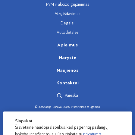
PVM ir akcizo grąžinimas
Vizų išdavimas
Degalai
Autodetalės
Apie mus
Narystė
Naujienos
Kontaktai
Paieška
© Asociacija Linava 2026 Visos teisės saugomos.
Sukūrė
Slapukai
Ši svetainė naudoja slapukus, kad pagerintų paslaugų
kokybę ir naršant toliau jūs sutinkate su
privatumo