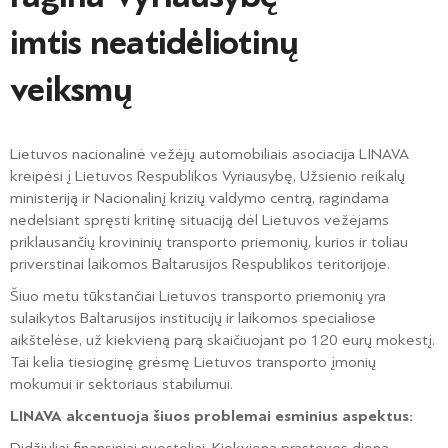
imtis neatidėliotinų
veiksmų
Lietuvos nacionalinė vežėjų automobiliais asociacija LINAVA
kreipėsi į Lietuvos Respublikos Vyriausybę, Užsienio reikalų
ministeriją ir Nacionalinį krizių valdymo centrą, ragindama
nedelsiant spręsti kritinę situaciją dėl Lietuvos vežėjams
priklausančių krovininių transporto priemonių, kurios ir toliau
priverstinai laikomos Baltarusijos Respublikos teritorijoje.
Šiuo metu tūkstančiai Lietuvos transporto priemonių yra
sulaikytos Baltarusijos institucijų ir laikomos specialiose
aikštelėse, už kiekvieną parą skaičiuojant po 120 eurų mokestį.
Tai kelia tiesioginę grėsmę Lietuvos transporto įmonių
mokumui ir sektoriaus stabilumui.
LINAVA akcentuoja šiuos problemai esminius aspektus: