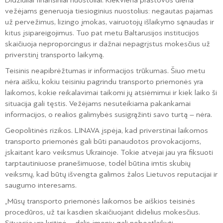
Didžiuliai finansiniai nuostoliai. Kiekviena prastovos diena
vežėjams generuoja tiesioginius nuostolius: negautas pajamas
už pervežimus, lizingo įmokas, vairuotojų išlaikymo sąnaudas ir
kitus įsipareigojimus. Tuo pat metu Baltarusijos institucijos
skaičiuoja neproporcingus ir dažnai nepagrįstus mokesčius už
priverstinį transporto laikymą.
Teisinis neapibrėžtumas ir informacijos trūkumas. Šiuo metu
nėra aišku, kokiu teisiniu pagrindu transporto priemonės yra
laikomos, kokie reikalavimai taikomi jų atsiėmimui ir kiek laiko ši
situacija gali tęstis. Vežėjams nesuteikiama pakankamai
informacijos, o realios galimybės susigrąžinti savo turtą – nėra.
Geopolitinės rizikos. LINAVA įspėja, kad priverstinai laikomos
transporto priemonės gali būti panaudotos provokacijoms,
įskaitant karo veiksmus Ukrainoje. Tokie atvejai jau yra fiksuoti
tarptautiniuose pranešimuose, todėl būtina imtis skubių
veiksmų, kad būtų išvengta galimos žalos Lietuvos reputacijai ir
saugumo interesams.
„Mūsų transporto priemonės laikomos be aiškios teisinės
procedūros, už tai kasdien skaičiuojant didelius mokesčius.