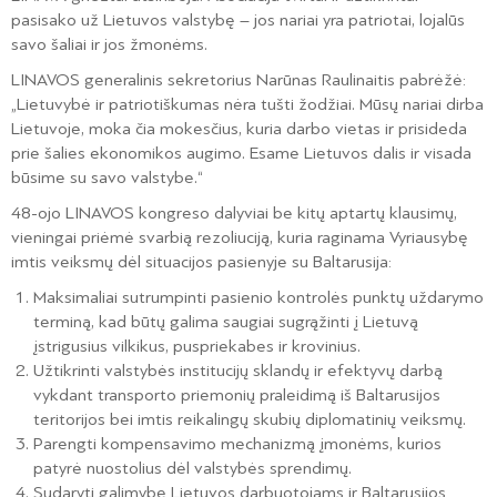
pasisako už Lietuvos valstybę – jos nariai yra patriotai, lojalūs
savo šaliai ir jos žmonėms.
LINAVOS generalinis sekretorius Narūnas Raulinaitis pabrėžė:
„Lietuvybė ir patriotiškumas nėra tušti žodžiai. Mūsų nariai dirba
Lietuvoje, moka čia mokesčius, kuria darbo vietas ir prisideda
prie šalies ekonomikos augimo. Esame Lietuvos dalis ir visada
būsime su savo valstybe.“
48-ojo LINAVOS kongreso dalyviai be kitų aptartų klausimų,
vieningai priėmė svarbią rezoliuciją, kuria raginama Vyriausybę
imtis veiksmų dėl situacijos pasienyje su Baltarusija:
Maksimaliai sutrumpinti pasienio kontrolės punktų uždarymo
terminą, kad būtų galima saugiai sugrąžinti į Lietuvą
įstrigusius vilkikus, puspriekabes ir krovinius.
Užtikrinti valstybės institucijų sklandų ir efektyvų darbą
vykdant transporto priemonių praleidimą iš Baltarusijos
teritorijos bei imtis reikalingų skubių diplomatinių veiksmų.
Parengti kompensavimo mechanizmą įmonėms, kurios
patyrė nuostolius dėl valstybės sprendimų.
Sudaryti galimybę Lietuvos darbuotojams ir Baltarusijos