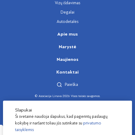
Vizų išdavimas
Degalai
Autodetalės
Apie mus
Narystė
Naujienos
Kontaktai
Paieška
© Asociacija Linava 2026 Visos teisės saugomos.
Sukūrė
Slapukai
Ši svetainė naudoja slapukus, kad pagerintų paslaugų
kokybę ir naršant toliau jūs sutinkate su
privatumo
taisyklėmis