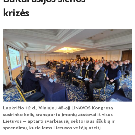
krizės
Lapkričio 12 d., Vilniuje į 48-ąjį LINAVOS Kongresą
susirinko kelių transporto įmonių atstovai iš visos
Lietuvos – aptarti svarbiausių sektoriaus iššūkių ir
sprendimų, kurie lems Lietuvos vežėjų ateitį.