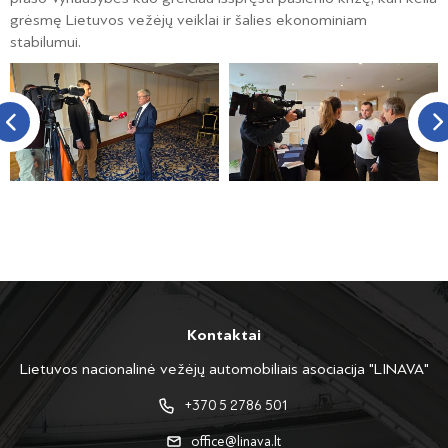
grėsmę Lietuvos vežėjų veiklai ir šalies ekonominiam
stabilumui.
Kontaktai
Lietuvos nacionalinė vežėjų automobiliais asociacija "LINAVA"
+370 5 2786 501
office@linava.lt