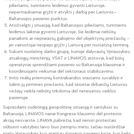
piliečiams, turintiems leidimus gyventi Lietuvoje,
nepertraukiamai grįžti ir atvykti į darbą per Lietuvos–
Baltarusijos pasienio punktus.
Atsižvelgti į situaciją, kad Baltarusijos piliečiams, turintiems
leidimus laikinai gyventi Lietuvoje, šie leidimai nebūtų
panaikinti ar neprarastų galiojimo dėl objektyvių priežasčių –
jei vairuotojai nespėjo grįžti į Lietuvą per nustatytą terminą.
Sukurti nuolatinę darbo grupę, kurioje dalyvautų Vyriausybės,
atsakingų ministerijų, VSAT ir LINAVOS atstovai, kad būtų
operatyviai sprendžiami pasienio su Baltarusija klausimai ir
koordinuojami veiksmai dėl sektoriaus stabilizavimo.
Imtis realių priemonių kontrabandos srautams suvaldyti ir
šalinti jų pirmines priežastis, kad teisėtai dirbančių Lietuvos
vežėjų veikla nebūtų trikdoma dėl neteisėtos veiklos
pasienyje.
Suprasdami sudėtingą geopolitinę situaciją ir santykius su
Baltarusija, LINAVOS nariai Kongrese klausimo dėl protesto
akcijų nesvarstė. LINAVA pabrėžia, kad nenori protestais
siūbuoti valstybės laivo šiuo įtemptu metu, tačiau nuoširdžiai
prašo Vyriausybės kuo greičiau išspręsti pasienio krizę, kuri kelia