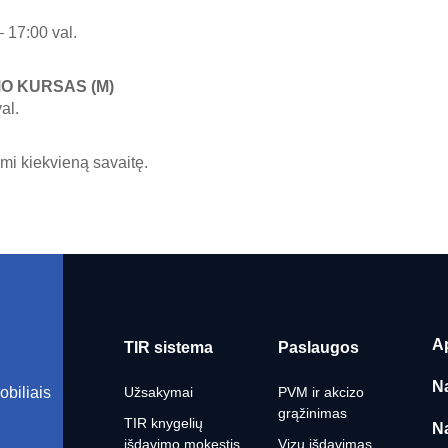
 17:00 val.
O KURSAS (M)
al.
 kiekvieną savaitę.
A
TIR sistema
Paslaugos
N
obiliais
Užsakymai
PVM ir akcizo
grąžinimas
TIR knygelių
N
išdavimo mokestis
Vizų išdavimas