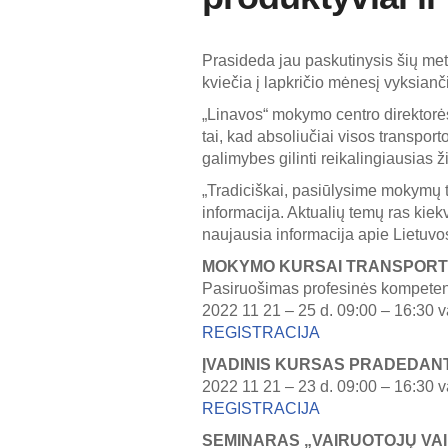
Prasideda jau paskutinysis šių met
kviečia į lapkričio mėnesį vyksianči
„Linavos“ mokymo centro direktorė
tai, kad absoliučiai visos transport
galimybes gilinti reikalingiausias ž
„Tradiciškai, pasiūlysime mokymų tie
informacija. Aktualių temų ras kie
naujausia informacija apie Lietuvo
MOKYMO KURSAI TRANSPORT
Pasiruošimas profesinės kompeten
2022 11 21 – 25 d. 09:00 – 16:30 v
REGISTRACIJA
ĮVADINIS KURSAS PRADEDAN
2022 11 21 – 23 d. 09:00 – 16:30 v
REGISTRACIJA
SEMINARAS „VAIRUOTOJŲ VAIR