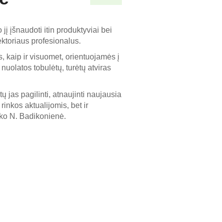
 įšnaudoti itin produktyviai bei
ektoriaus profesionalus.
kaip ir visuomet, orientuojamės į
 nuolatos tobulėtų, turėtų atviras
ų jas pagilinti, atnaujinti naujausia
inkos aktualijomis, bet ir
ako N. Badikonienė.