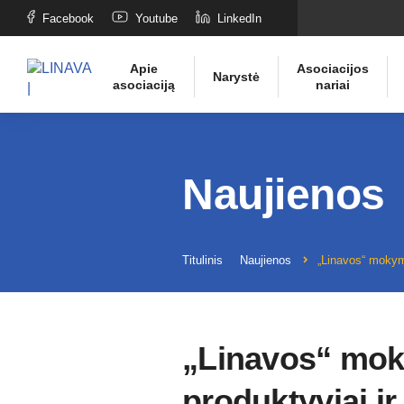
Facebook
Youtube
LinkedIn
Apie
Asociacijos
Narystė
asociaciją
nariai
Naujienos
Titulinis
Naujienos
„Linavos“ mokymo
„Linavos“ mokym
produktyviai i