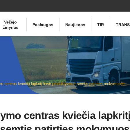
Vežėjo
Paslaugos
Naujienos
TIR
TRANS
žinynas
 centras kviečia lapkritį leisti produktyviai ir semtis patirties mokymuose
o centras kviečia lapkritį 
r semtis patirties mokymuo