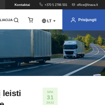
Kontaktai
+370 5 2786 501
office@linava.lt
Prisijungti
LIACIJA
LT
leisti
SPA
31
se
2022