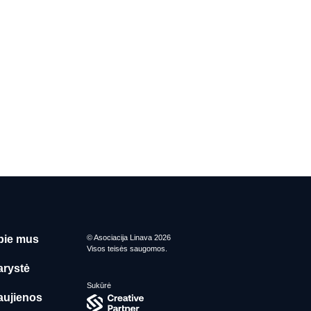
pie mus
© Asociacija Linava 2026
Visos teisės saugomos.
arystė
Sukūrė
aujienos