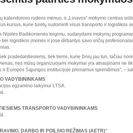
ų kalendorinio rudens mėnuo, o „Linavos“ mokymo centras siūlo jį
us kursus, kurie turėtų sudominti visus transporto ir logistikos s
s Nijolės Badikonienės teigimu, sudarydami mokymų programas, 
o bei logistikos įmonės ir jose dirbantys savo sričių profesionalai
inias.
k pradedantiesiems, tiek tiems, kurie žinių jau turi, tačiau norėt
kvienas, nes mūsų organizuojami mokymai yra atnaujinami ne tik r
s ir Europos Sąjungos institucijoje priimamus sprendimus“, – s
O VADYBININKAMS
cijos egzamino laikymui LTSA.
al.
TIESIEMS TRANSPORTO VADYBININKAMS
al.
AVIMO, DARBO IR POILSIO REŽIMAS (AETR)“