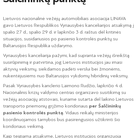
Lietuvos nacionalinė vežėjų automobiliais asociacija LINAVA
gavo Lietuvos Respublikos Vyriausybės kanceliarijos atsakymą į
spalio 27 d., spalio 29 d. ir lapkričio 3 d. raštus dėl kritinės
situacijos, susidariusios po pasienio kontrolės punktų su
Baltarusijos Respublika uždarymo.
Vyriausybės kanceliarija pažymi, kad supranta vežėjų išreikštą
susirūpinimą ir patvirtina, jog Lietuvos institucijos jau imasi
aktyvių veiksmų, siekdamos padėti verslui bei žmonėms,
nukentėjusiems nuo Baltarusijos vykdomų hibridinių veiksmų.
Pasak Vyriausybės kanclerio Laimono Rudžio, lapkričio 4 d.
Nacionalinis krizių valdymo centras organizavo susitikimą su
vežėjų asociacijų atstovais, kuriame sutarta dėl laikino Lietuvos
transporto priemonių grįžimo koridoriaus
per Šalčininkų
pasienio kontrolės punktą
. Vidaus reikalų ministerijos
koordinuojamos tarnybos bus pasirengusios užtikrinti šio
koridoriaus veikimą.
Kaip teigiama atsakyme, Lietuvos institucijos organizuoja