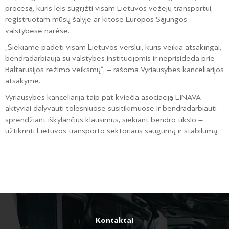
procesą, kuris leis sugrįžti visam Lietuvos vežėjų transportui,
registruotam mūsų šalyje ar kitose Europos Sąjungos
valstybėse narėse.
„Siekiame padėti visam Lietuvos verslui, kuris veikia atsakingai,
bendradarbiauja su valstybės institucijomis ir neprisideda prie
Baltarusijos režimo veiksmų“, – rašoma Vyriausybės kanceliarijos
atsakyme.
Vyriausybės kanceliarija taip pat kviečia asociaciją LINAVA
aktyviai dalyvauti tolesniuose susitikimuose ir bendradarbiauti
sprendžiant iškylančius klausimus, siekiant bendro tikslo –
užtikrinti Lietuvos transporto sektoriaus saugumą ir stabilumą.
Kontaktai