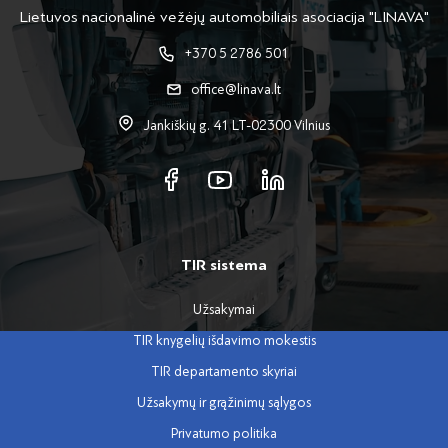
Lietuvos nacionalinė vežėjų automobiliais asociacija "LINAVA"
+370 5 2786 501
office@linava.lt
Jankiškių g. 41 LT-02300 Vilnius
TIR sistema
Užsakymai
TIR knygelių išdavimo mokestis
TIR departamento skyriai
Užsakymų ir grąžinimų sąlygos
Privatumo politika