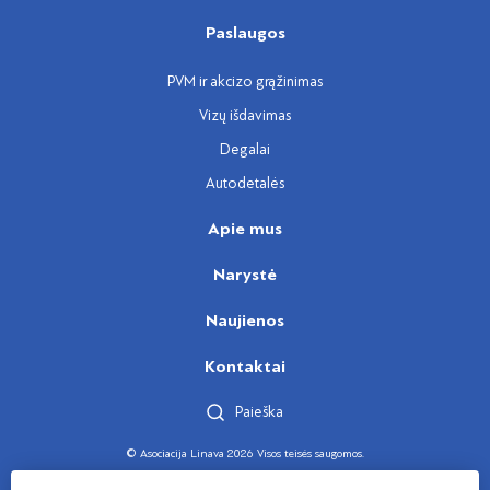
Paslaugos
PVM ir akcizo grąžinimas
Vizų išdavimas
Degalai
Autodetalės
Apie mus
Narystė
Naujienos
Kontaktai
Paieška
© Asociacija Linava 2026 Visos teisės saugomos.