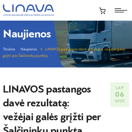
Naujienos
Titulinis
Naujienos
LINAVOS pastangos davė rezultatą: vežėjai galės
grįžti per Šalčininkų punktą
LINAVOS pastangos
LAP
06
davė rezultatą:
2025
vežėjai galės grįžti per
Šalčininkų punktą