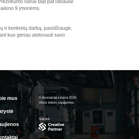
ezidiumo nariai taip pat išklausė
anaikino 9 įmonėms.
 ir konkretų darbą, pasidžiaugė,
iant kuo geriau atstovauti savo
pie mus
© Asociacija Linava 2026
Visos teisės saugomos.
arystė
Sukūrė
aujienos
ontaktai