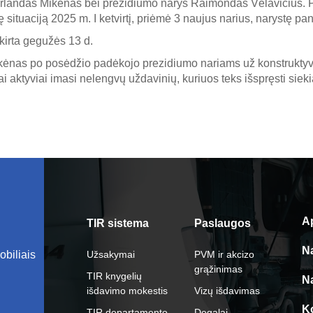
Erlandas Mikėnas bei prezidiumo narys Raimondas Vėlavičius. Pr
ę situaciją 2025 m. I ketvirtį, priėmė 3 naujus narius, narystę p
kirta gegužės 13 d.
kėnas po posėdžio padėkojo prezidiumo nariams už konstruktyvų
i aktyviai imasi nelengvų uždavinių, kuriuos teks išspręsti siek
A
TIR sistema
Paslaugos
N
obiliais
Užsakymai
PVM ir akcizo
grąžinimas
TIR knygelių
N
išdavimo mokestis
Vizų išdavimas
K
TIR departamento
Degalai