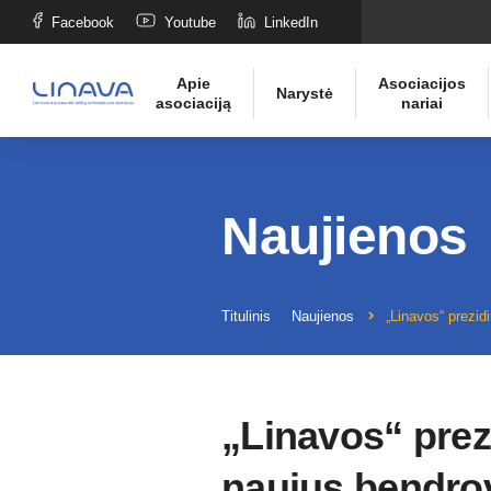
Facebook
Youtube
LinkedIn
Apie
Asociacijos
Narystė
asociaciją
nariai
Naujienos
Titulinis
Naujienos
„Linavos“ prezid
„Linavos“ prez
naujus bendrov