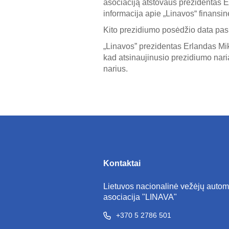
asociaciją atstovaus prezidentas 
informacija apie „Linavos“ finansin
Kito prezidiumo posėdžio data pas
„Linavos” prezidentas Erlandas Mi
kad atsinaujinusio prezidiumo naria
narius.
Kontaktai
Lietuvos nacionalinė vežėjų autom
asociacija "LINAVA"
+370 5 2786 501