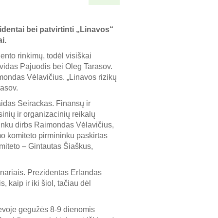
entai bei patvirtinti „Linavos“
i.
nto rinkimų, todėl visiškai
vidas Pajuodis bei Oleg Tarasov.
mondas Vėlavičius. „Linavos rizikų
rasov.
aidas Seirackas. Finansų ir
nių ir organizacinių reikalų
ninku dirbs Raimondas Vėlavičius,
mo komiteto pirmininku paskirtas
miteto – Gintautas Šiaškus,
nariais. Prezidentas Erlandas
 kaip ir iki šiol, tačiau dėl
nevoje gegužės 8-9 dienomis