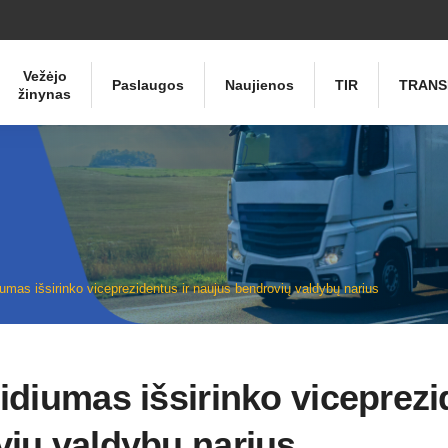
Vežėjo
Paslaugos
Naujienos
TIR
TRANS
žinynas
iumas išsirinko viceprezidentus ir naujus bendrovių valdybų narius
idiumas išsirinko viceprezi
ių valdybų narius