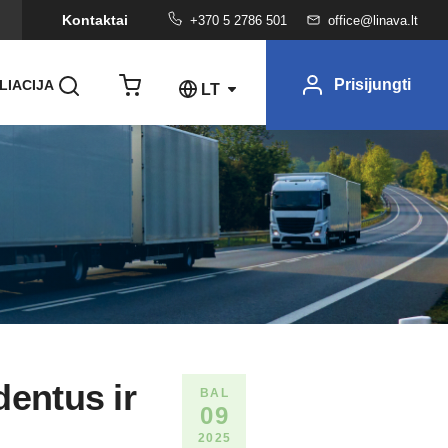
Kontaktai
+370 5 2786 501
office@linava.lt
Prisijungti
LIACIJA
LT
dentus ir
BAL
09
2025