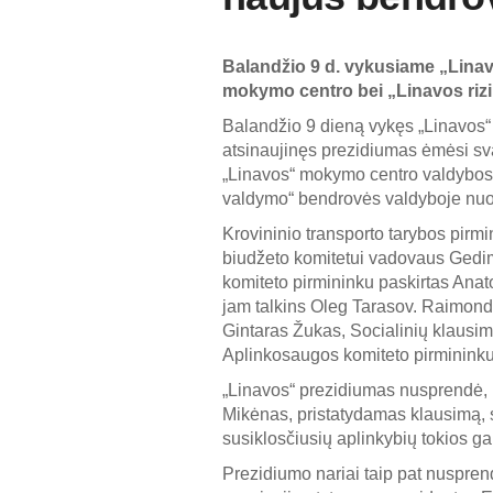
Balandžio 9 d. vykusiame „Linavo
mokymo centro bei „Linavos rizik
Balandžio 9 dieną vykęs „Linavos“ 
atsinaujinęs prezidiumas ėmėsi sva
„Linavos“ mokymo centro valdybos 
valdymo“ bendrovės valdyboje nuo 
Krovininio transporto tarybos pirm
biudžeto komitetui vadovaus Gedimin
komiteto pirmininku paskirtas Anat
jam talkins Oleg Tarasov. Raimonda
Gintaras Žukas, Socialinių klausim
Aplinkosaugos komiteto pirminink
„Linavos“ prezidiumas nusprendė, k
Mikėnas, pristatydamas klausimą, sakė
susiklosčiusių aplinkybių tokios ga
Prezidiumo nariai taip pat nuspre