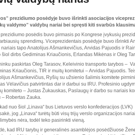
s“ prezidiumo posėdyje buvo išrinkti asociacijos viceprezid
ų valdymo“ valdybų nariai bei spręsti kiti svarbūs klausima
prezidiumo posėdis buvo pirmasis po Kongrese įvykusių prezide
rbiausių sprendimų. Viceprezidentais posėdyje buvo išrinkti Ar
nariais tapo Anatolijus Ašmankevičius, Arvidas Pajuodis ir Rai
šiol dirbs Gediminas Kriaučionis, Erlandas Mikėnas ir Oleg Ta
ininku paskirtas Oleg Tarasov, Keleivinio transporto tarybos – V
as Kriaučionis, TIR ir muitų komitetui – Arvidas Pajuodis. Teisi
olijus Ašmankevičius, Ryšių su užsienio šalimis komitete pirmi
s Vėlavičius patvirtintas dar ir darbui su IRU. Profesinio ugdy
ų komiteto – Justas Žukauskas, Paslaugų ir darbo su nariais ko
u – Robertas Zauka.
ad nuo šiol „Linava“ bus Lietuvos verslo konfederacijos (LVK) 
, jog „Linava“ turėtų būti visų trijų verslo organizacijos nariais,
limybės nėra, todėl teko pasirinkti vieną.
ndė, kad IRU tarybų ir generalinės asamblėjos posėdžiuose Že