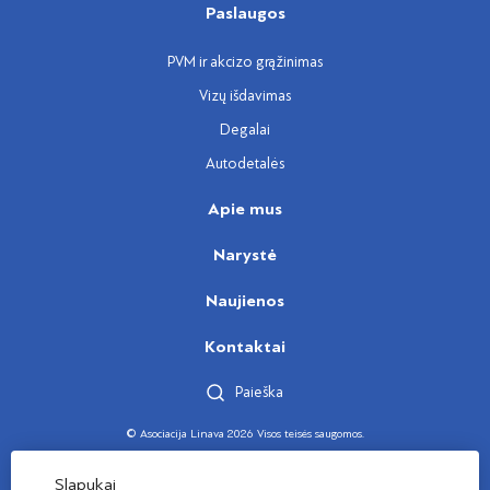
Paslaugos
PVM ir akcizo grąžinimas
Vizų išdavimas
Degalai
Autodetalės
Apie mus
Narystė
Naujienos
Kontaktai
Paieška
© Asociacija Linava 2026 Visos teisės saugomos.
Sukūrė
Slapukai