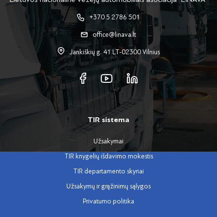
+370 5 2786 501
office@linava.lt
Jankiškių g. 41 LT-02300 Vilnius
TIR sistema
Užsakymai
TIR knygelių išdavimo mokestis
TIR departamento skyriai
Užsakymų ir grąžinimų sąlygos
Privatumo politika