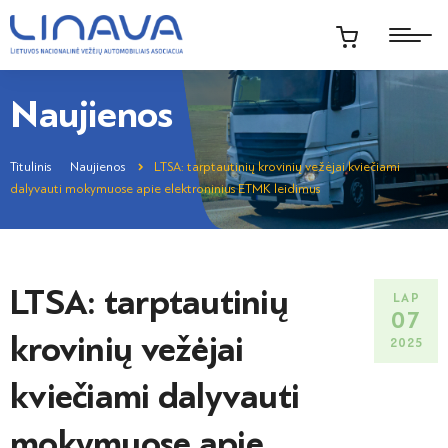
Naujienos
Titulinis
Naujienos
LTSA: tarptautinių krovinių vežėjai kviečiami
dalyvauti mokymuose apie elektroninius ETMK leidimus
LTSA: tarptautinių
LAP
07
krovinių vežėjai
2025
kviečiami dalyvauti
mokymuose apie