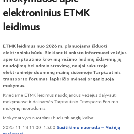
elektroninius ETMK
leidimus
ETMK leidimus nuo 2026 m. planuojama išduoti
elektroniniu būdu. Siekiant iš anksto informuoti vežėjus
apie tarptautinio krovinių vežimo leidimų išdavimą, jų
naudojimą bei administravimą, naujai sukurtoje
elektroninėje duomenų mainų sistemoje Tarptautinis
transporto forumas lapkričio mėnesį organizuoja
mokymus.
Kviečiame ETMK leidimus naudojančius vežėjus dalyvauti
mokymuose ir dalinamės Tarptautinio Transporto Forumo
mokymų nuorodomis.
Mokymai vyks nuotoliniu būdu tik anglų kalba:
2025-11-18 11.00–13.00
Susitikimo nuoroda – Vežėjų