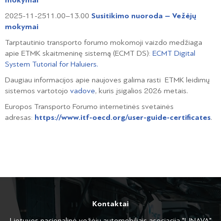
mokymai
2025-11-25
11.00–13.00
Susitikimo nuoroda – Vežėjų
mokymai
Tarptautinio transporto forumo mokomoji vaizdo medžiaga
apie ETMK skaitmeninę sistemą (ECMT DS):
ECMT Digital
System Tutorial for Haluiers.
Daugiau informacijos apie naujoves galima rasti ETMK leidimų
sistemos vartotojo
vadove
, kuris įsigalios 2026 metais.
Europos Transporto Forumo internetinės svetainės
adresas:
https://www.itf-oecd.org/user-guide-certificates
.
Kontaktai
Lietuvos nacionalinė vežėjų automobiliais asociacija "LINAVA"