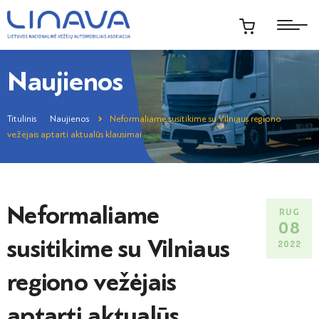
Naujienos
Titulinis
Naujienos
Neformaliame susitikime su Vilniaus regiono
vežėjais aptarti aktualūs klausimai
Neformaliame
RUG
08
susitikime su Vilniaus
2022
regiono vežėjais
aptarti aktualūs