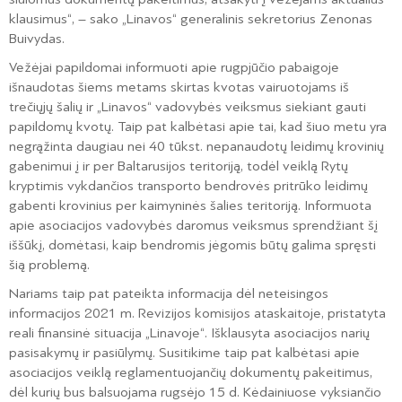
klausimus“, – sako „Linavos“ generalinis sekretorius Zenonas
Buivydas.
Vežėjai papildomai informuoti apie rugpjūčio pabaigoje
išnaudotas šiems metams skirtas kvotas vairuotojams iš
trečiųjų šalių ir „Linavos“ vadovybės veiksmus siekiant gauti
papildomų kvotų. Taip pat kalbėtasi apie tai, kad šiuo metu yra
negrąžinta daugiau nei 40 tūkst. nepanaudotų leidimų krovinių
gabenimui į ir per Baltarusijos teritoriją, todėl veiklą Rytų
kryptimis vykdančios transporto bendrovės pritrūko leidimų
gabenti krovinius per kaimyninės šalies teritoriją. Informuota
apie asociacijos vadovybės daromus veiksmus sprendžiant šį
iššūkį, domėtasi, kaip bendromis jėgomis būtų galima spręsti
šią problemą.
Nariams taip pat pateikta informacija dėl neteisingos
informacijos 2021 m. Revizijos komisijos ataskaitoje, pristatyta
reali finansinė situacija „Linavoje“. Išklausyta asociacijos narių
pasisakymų ir pasiūlymų. Susitikime taip pat kalbėtasi apie
asociacijos veiklą reglamentuojančių dokumentų pakeitimus,
dėl kurių bus balsuojama rugsėjo 15 d. Kėdainiuose vyksiančio