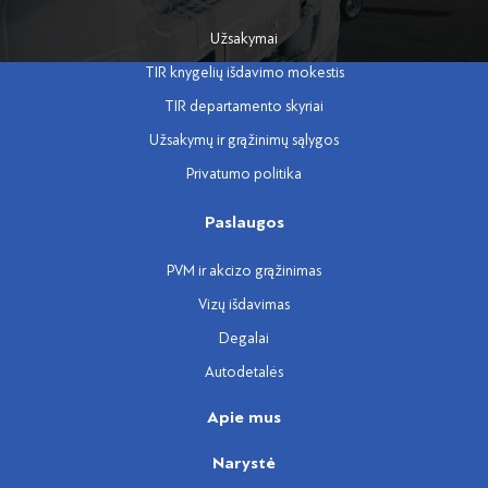
Užsakymai
TIR knygelių išdavimo mokestis
TIR departamento skyriai
Užsakymų ir grąžinimų sąlygos
Privatumo politika
Paslaugos
PVM ir akcizo grąžinimas
Vizų išdavimas
Degalai
Autodetalės
Apie mus
Narystė