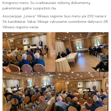
Kongreso metu. Su svarbiausiais siūlomų dokumentų
pakeitimais galite susipažinti čia.
Asociacijoje „Linava“ Vilniaus regione šiuo metu yra 202 nariai ir
56 kandidatai. Vakar Vilniuje vykusiame susirinkime dalyvavo 28
Vilniaus regiono nariai.