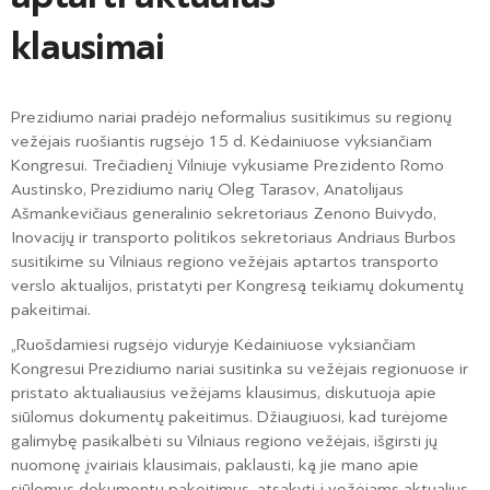
klausimai
Prezidiumo nariai pradėjo neformalius susitikimus su regionų
vežėjais ruošiantis rugsėjo 15 d. Kėdainiuose vyksiančiam
Kongresui. Trečiadienį Vilniuje vykusiame Prezidento Romo
Austinsko, Prezidiumo narių Oleg Tarasov, Anatolijaus
Ašmankevičiaus generalinio sekretoriaus Zenono Buivydo,
Inovacijų ir transporto politikos sekretoriaus Andriaus Burbos
susitikime su Vilniaus regiono vežėjais aptartos transporto
verslo aktualijos, pristatyti per Kongresą teikiamų dokumentų
pakeitimai.
„Ruošdamiesi rugsėjo viduryje Kėdainiuose vyksiančiam
Kongresui Prezidiumo nariai susitinka su vežėjais regionuose ir
pristato aktualiausius vežėjams klausimus, diskutuoja apie
siūlomus dokumentų pakeitimus. Džiaugiuosi, kad turėjome
galimybę pasikalbėti su Vilniaus regiono vežėjais, išgirsti jų
nuomonę įvairiais klausimais, paklausti, ką jie mano apie
siūlomus dokumentų pakeitimus, atsakyti į vežėjams aktualius