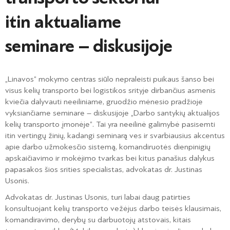
itin aktualiame
seminare – diskusijoje
„Linavos“ mokymo centras siūlo nepraleisti puikaus šanso bei
visus kelių transporto bei logistikos srityje dirbančius asmenis
kviečia dalyvauti neeiliniame, gruodžio mėnesio pradžioje
vyksiančiame seminare – diskusijoje „Darbo santykių aktualijos
kelių transporto įmonėje“. Tai yra neeilinė galimybė pasisemti
itin vertingų žinių, kadangi seminarą ves ir svarbiausius akcentus
apie darbo užmokesčio sistemą, komandiruotės dienpinigių
apskaičiavimo ir mokėjimo tvarkas bei kitus panašius dalykus
papasakos šios srities specialistas, advokatas dr. Justinas
Usonis.
Advokatas dr. Justinas Usonis, turi labai daug patirties
konsultuojant kelių transporto vežėjus darbo teisės klausimais,
komandiravimo, derybų su darbuotojų atstovais, kitais