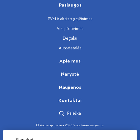
Paslaugos
PVM ir akcizo grąžinimas
Vizų išdavimas
Degalai
Autodetalės
Apie mus
Narystė
Naujienos
Kontaktai
Paieška
© Asociacija Linava 2026 Visos teisės saugomos.
Sukūrė
Slapukai