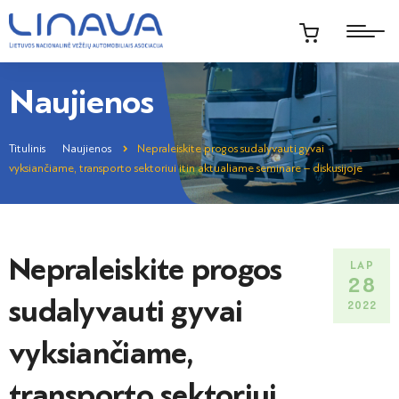
Naujienos
Titulinis
Naujienos
Nepraleiskite progos sudalyvauti gyvai
vyksiančiame, transporto sektoriui itin aktualiame seminare – diskusijoje
Nepraleiskite progos
LAP
28
sudalyvauti gyvai
2022
vyksiančiame,
transporto sektoriui