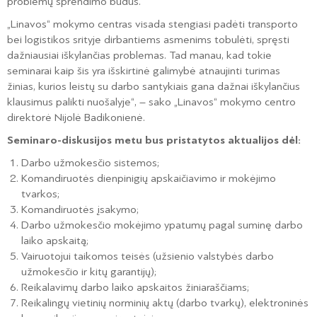
problemų sprendimo būdus.
„Linavos“ mokymo centras visada stengiasi padėti transporto
bei logistikos srityje dirbantiems asmenims tobulėti, spręsti
dažniausiai iškylančias problemas. Tad manau, kad tokie
seminarai kaip šis yra išskirtinė galimybė atnaujinti turimas
žinias, kurios leistų su darbo santykiais gana dažnai iškylančius
klausimus palikti nuošalyje“, – sako „Linavos“ mokymo centro
direktorė Nijolė Badikonienė.
Seminaro-diskusijos metu bus pristatytos aktualijos dėl:
Darbo užmokesčio sistemos;
Komandiruotės dienpinigių apskaičiavimo ir mokėjimo
tvarkos;
Komandiruotės įsakymo;
Darbo užmokesčio mokėjimo ypatumų pagal suminę darbo
laiko apskaitą;
Vairuotojui taikomos teisės (užsienio valstybės darbo
užmokesčio ir kitų garantijų);
Reikalavimų darbo laiko apskaitos žiniaraščiams;
Reikalingų vietinių norminių aktų (darbo tvarkų), elektroninės