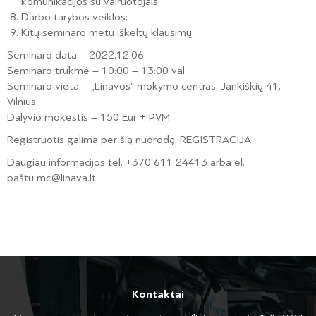
komunikacijos su vairuotojais;
Darbo tarybos veiklos;
Kitų seminaro metu iškeltų klausimų.
Seminaro data – 2022.12.06
Seminaro trukmė – 10:00 – 13:00 val.
Seminaro vieta – „Linavos“ mokymo centras, Jankiškių 41,
Vilnius.
Dalyvio mokestis – 150 Eur + PVM
Registruotis galima per šią nuorodą: REGISTRACIJA
Daugiau informacijos tel. +370 611 24413 arba el.
paštu mc@linava.lt
Kontaktai