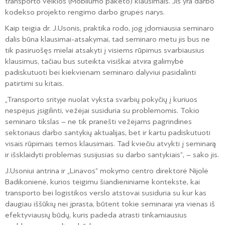
transporto veiklos (Mobilumo paketo) klausimais. Jis yra darbo
kodekso projekto rengimo darbo grupės narys.
Kaip teigia dr. J.Usonis, praktika rodo, jog įdomiausia seminaro
dalis būna klausimai-atsakymai, tad seminaro metu jis bus ne
tik pasiruošęs mielai atsakyti į visiems rūpimus svarbiausius
klausimus, tačiau bus suteikta visiškai atvira galimybė
padiskutuoti bei kiekvienam seminaro dalyviui pasidalinti
patirtimi su kitais.
„Transporto srityje nuolat vyksta svarbių pokyčių į kuriuos
nespėjus įsigilinti, vežėjai susiduria su problemomis. Tokio
seminaro tikslas – ne tik pranešti vežėjams pagrindines
sektoriaus darbo santykių aktualijas, bet ir kartu padiskutuoti
visais rūpimais temos klausimais. Tad kviečiu atvykti į seminarą
ir išsklaidyti problemas susijusias su darbo santykiais“, – sako jis.
J.Usoniui antrina ir „Linavos“ mokymo centro direktorė Nijolė
Badikonienė, kurios teigimu šiandieniniame kontekste, kai
transporto bei logistikos verslo atstovai susiduria su kur kas
daugiau iššūkių nei įprasta, būtent tokie seminarai yra vienas iš
efektyviausių būdų, kuris padeda atrasti tinkamiausius