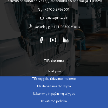
Lietuvos nacionalinė vežėjų automobiliais asociacija "LINAVA"
+370 5 2786 501
office@linava.lt
Jankiškių g. 41 LT-02300 Vilnius
TIR sistema
Užsakymai
TIR knygelių išdavimo mokestis
TIR departamento skyriai
Užsakymų ir grąžinimų sąlygos
Privatumo politika