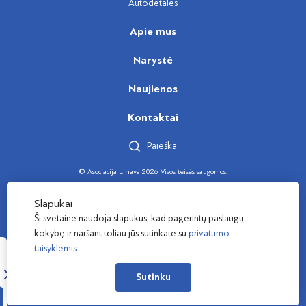
Autodetalės
Apie mus
Narystė
Naujienos
Kontaktai
Paieška
© Asociacija Linava 2026 Visos teisės saugomos.
Sukūrė
Slapukai
Ši svetainė naudoja slapukus, kad pagerintų paslaugų
kokybę ir naršant toliau jūs sutinkate su
privatumo
taisyklėmis
Sutinku