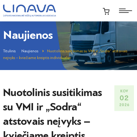
Naujienos
Titulinis
Naujienos
Nuotolinis susitikimas su VMI ir „Sodra“ atstovais
neįvyks – kviečiame kreiptis individualiai
Nuotolinis susitikimas
KOV
02
su VMI ir „Sodra“
2026
atstovais neįvyks –
kviečiame kreiptis