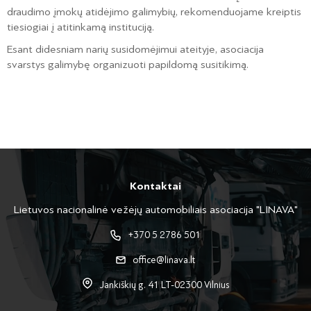
draudimo įmokų atidėjimo galimybių, rekomenduojame kreiptis
tiesiogiai į atitinkamą instituciją.
Esant didesniam narių susidomėjimui ateityje, asociacija
svarstys galimybę organizuoti papildomą susitikimą.
Kontaktai
Lietuvos nacionalinė vežėjų automobiliais asociacija "LINAVA"
+370 5 2786 501
office@linava.lt
Jankiškių g. 41 LT-02300 Vilnius