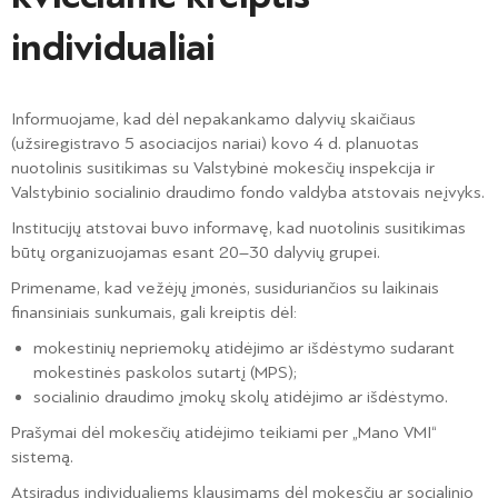
individualiai
Informuojame, kad dėl nepakankamo dalyvių skaičiaus
(užsiregistravo 5 asociacijos nariai) kovo 4 d. planuotas
nuotolinis susitikimas su Valstybinė mokesčių inspekcija ir
Valstybinio socialinio draudimo fondo valdyba atstovais neįvyks.
Institucijų atstovai buvo informavę, kad nuotolinis susitikimas
būtų organizuojamas esant 20–30 dalyvių grupei.
Primename, kad vežėjų įmonės, susiduriančios su laikinais
finansiniais sunkumais, gali kreiptis dėl:
mokestinių nepriemokų atidėjimo ar išdėstymo sudarant
mokestinės paskolos sutartį (MPS);
socialinio draudimo įmokų skolų atidėjimo ar išdėstymo.
Prašymai dėl mokesčių atidėjimo teikiami per „Mano VMI“
sistemą.
Atsiradus individualiems klausimams dėl mokesčių ar socialinio