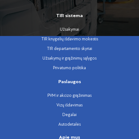
TIR sistema
Užsakymai
TIR knygelių išdavimo mokestis
TIR departamento skyriai
Užsakymų ir grąžinimų sąlygos
Privatumo politika
Paslaugos
PVM ir akcizo grąžinimas
Vizų išdavimas
Degalai
Autodetalės
Apie mus