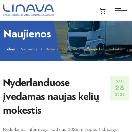
Naujienos
Titulinis
Naujienos
Nyderlanduose įvedamas naujas kelių mokestis
Nyderlanduose
SAU
28
įvedamas naujas kelių
2026
mokestis
Nyderlandai informuoja, kad nuo 2026 m. liepos 1 d. šalyje