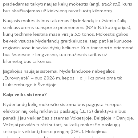
pradedamas taikyti naujas kelių mokestis (angl.
truck toll
), kuris
bus skaičiuojamas už kiekvieną nuvažiuotą kilometrą.
Naujasis mokestis bus taikomas Nyderlandų ir užsienio šalių
sunkiasvorėms transporto priemonėms (N2 ir N3 kategorijos),
kurių techninė leistina masė viršija 3,5 tonos. Mokestis galios
beveik visuose Nyderlandų greitkeliuose, taip pat kai kuriuose
regioniniuose ir savivaldybių keliuose. Kuo transporto priemonė
bus švaresnė ir lengvesnė, tuo mažesnis tarifas už
kilometrą bus taikomas.
Įsigaliojus naujajai sistemai, Nyderlanduose nebegalios
„Eurovinjetė“ – nuo 2026 m. liepos 1 d. ji liks privaloma tik
Liuksemburge ir Švedijoje.
Kaip veiks sistema?
Nyderlandų kelių mokesčio sistema bus pagrįsta Europos
elektroninių kelių rinkliavos paslaugų (EETS) direktyva ir bus
panaši į jau veikiančias sistemas Vokietijoje, Belgijoje ir Danijoje.
Vežėjai privalės turėti sutartį su kelių mokesčio paslaugų
teikėju ir veikiantį borto įrenginį (OBU). Mokėjimus