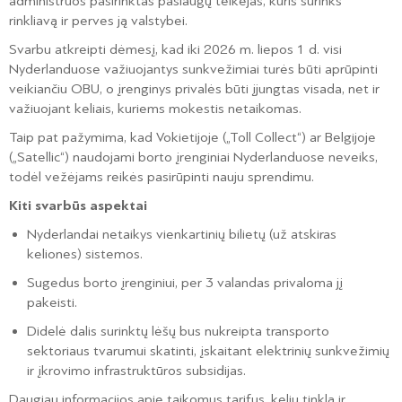
administruos pasirinktas paslaugų teikėjas, kuris surinks
rinkliavą ir perves ją valstybei.
Svarbu atkreipti dėmesį, kad iki 2026 m. liepos 1 d. visi
Nyderlanduose važiuojantys sunkvežimiai turės būti aprūpinti
veikiančiu OBU, o įrenginys privalės būti įjungtas visada, net ir
važiuojant keliais, kuriems mokestis netaikomas.
Taip pat pažymima, kad Vokietijoje („Toll Collect“) ar Belgijoje
(„Satellic“) naudojami borto įrenginiai Nyderlanduose neveiks,
todėl vežėjams reikės pasirūpinti nauju sprendimu.
Kiti svarbūs aspektai
Nyderlandai netaikys vienkartinių bilietų (už atskiras
keliones) sistemos.
Sugedus borto įrenginiui, per 3 valandas privaloma jį
pakeisti.
Didelė dalis surinktų lėšų bus nukreipta transporto
sektoriaus tvarumui skatinti, įskaitant elektrinių sunkvežimių
ir įkrovimo infrastruktūros subsidijas.
Daugiau informacijos apie taikomus tarifus, kelių tinklą ir