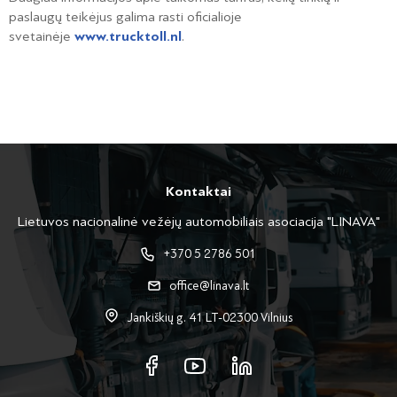
paslaugų teikėjus galima rasti oficialioje
svetainėje
www.trucktoll.nl
.
Kontaktai
Lietuvos nacionalinė vežėjų automobiliais asociacija "LINAVA"
+370 5 2786 501
office@linava.lt
Jankiškių g. 41 LT-02300 Vilnius