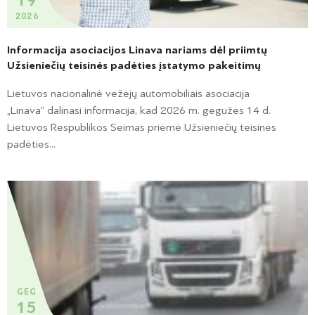
19
2026
Informacija asociacijos Linava nariams dėl priimtų
Užsieniečių teisinės padėties įstatymo pakeitimų
Lietuvos nacionalinė vežėjų automobiliais asociacija
„Linava“ dalinasi informacija, kad 2026 m. gegužės 14 d.
Lietuvos Respublikos Seimas priėmė Užsieniečių teisinės
padėties...
GEG
15