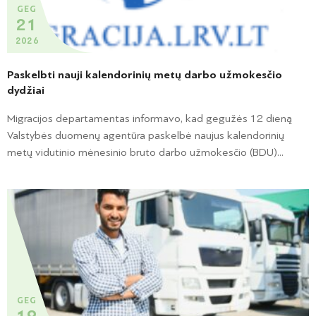
GEG
21
2026
Paskelbti nauji kalendorinių metų darbo užmokesčio
dydžiai
Migracijos departamentas informavo, kad gegužės 12 dieną
Valstybės duomenų agentūra paskelbė naujus kalendorinių
metų vidutinio mėnesinio bruto darbo užmokesčio (BDU)...
GEG