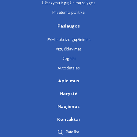
Užsakymų ir grąžinimų sąlygos
Privatumo politika
Paslaugos
PVM ir akcizo grąžinimas
Vizų išdavimas
Degalai
Autodetalės
Apie mus
Narystė
Naujienos
Kontaktai
Paieška