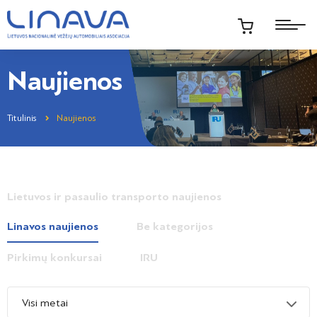
Naujienos
Titulinis
Naujienos
Lietuvos ir pasaulio transporto naujienos
Linavos naujienos
Be kategorijos
Pirkimų konkursai
IRU