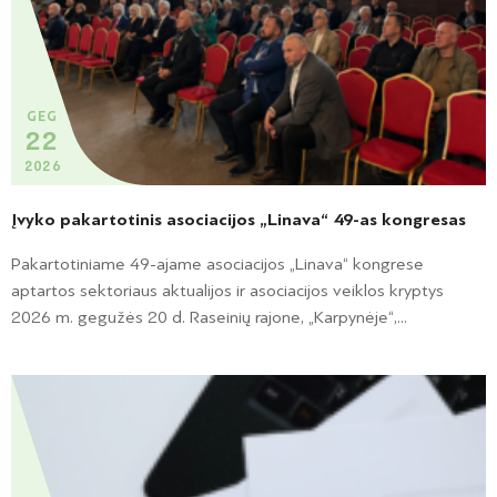
GEG
22
2026
Įvyko pakartotinis asociacijos „Linava“ 49-as kongresas
Pakartotiniame 49-ajame asociacijos „Linava“ kongrese
aptartos sektoriaus aktualijos ir asociacijos veiklos kryptys
2026 m. gegužės 20 d. Raseinių rajone, „Karpynėje“,...