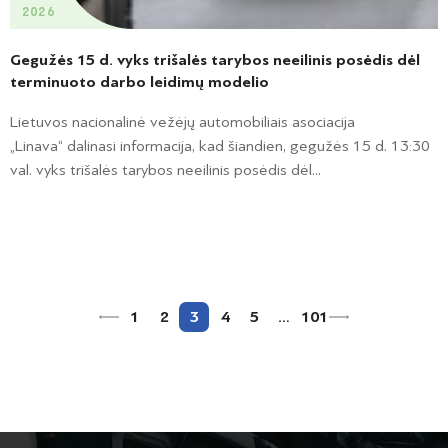
2026
Gegužės 15 d. vyks trišalės tarybos neeilinis posėdis dėl
terminuoto darbo leidimų modelio
Lietuvos nacionalinė vežėjų automobiliais asociacija
„Linava“ dalinasi informacija, kad šiandien, gegužės 15 d. 13:30
val. vyks trišalės tarybos neeilinis posėdis dėl...
1
2
3
4
5
…
101