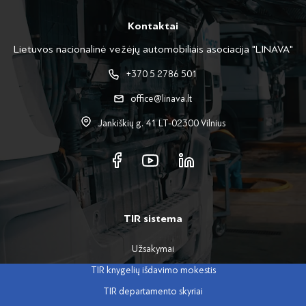
Kontaktai
Lietuvos nacionalinė vežėjų automobiliais asociacija "LINAVA"
+370 5 2786 501
office@linava.lt
Jankiškių g. 41 LT-02300 Vilnius
TIR sistema
Užsakymai
TIR knygelių išdavimo mokestis
TIR departamento skyriai