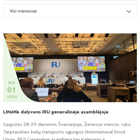
BIR
01
2026
LINAVA dalyvavo IRU generalinėje asamblėjoje
Gegužės 28-29 dienomis Šveicarijoje, Ženevos mieste, vyko
Tarptautinės kelių transporto sąjungos (International Roud
Union, IRU) Generalinė asamblėja bei Keleivinio ir...