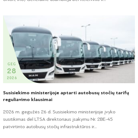
GEG
28
2026
Susisiekimo ministerijoje aptarti autobusų stočių tarifų
reguliavimo klausimai
2026 m. gegužės 26 d. Susisiekimo ministerijoje įvyko
susitikimas dėl LTSA direktoriaus įsakymu Nr. 2BE-45
patvirtinto autobusų stočių infrastruktūros ir...