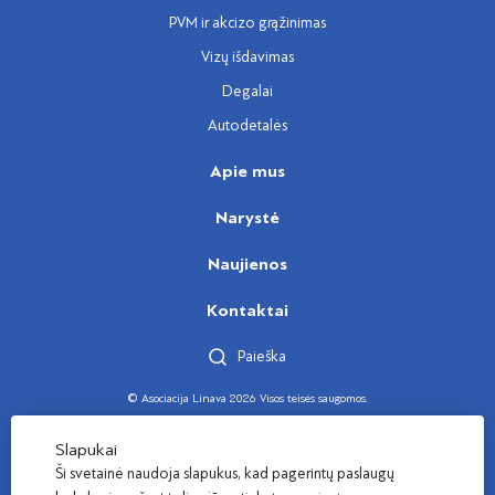
PVM ir akcizo grąžinimas
Vizų išdavimas
Degalai
Autodetalės
Apie mus
Narystė
Naujienos
Kontaktai
Paieška
© Asociacija Linava 2026 Visos teisės saugomos.
Sukūrė
Slapukai
Ši svetainė naudoja slapukus, kad pagerintų paslaugų