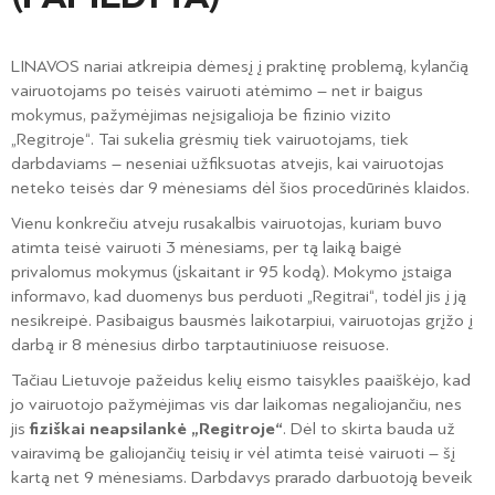
LINAVOS nariai atkreipia dėmesį į praktinę problemą, kylančią
vairuotojams po teisės vairuoti atėmimo – net ir baigus
mokymus, pažymėjimas neįsigalioja be fizinio vizito
„Regitroje“.
Tai sukelia grėsmių tiek vairuotojams, tiek
darbdaviams – neseniai užfiksuotas atvejis, kai vairuotojas
neteko teisės dar 9 mėnesiams dėl šios procedūrinės klaidos.
Vienu konkrečiu atveju rusakalbis vairuotojas, kuriam buvo
atimta teisė vairuoti 3 mėnesiams, per tą laiką baigė
privalomus mokymus (įskaitant ir 95 kodą). Mokymo įstaiga
informavo, kad duomenys bus perduoti „Regitrai“, todėl jis į ją
nesikreipė. Pasibaigus bausmės laikotarpiui, vairuotojas grįžo į
darbą ir 8 mėnesius dirbo tarptautiniuose reisuose.
Tačiau Lietuvoje pažeidus kelių eismo taisykles paaiškėjo, kad
jo vairuotojo pažymėjimas vis dar laikomas negaliojančiu, nes
jis
fiziškai neapsilankė „Regitroje“
. Dėl to skirta bauda už
vairavimą be galiojančių teisių ir vėl atimta teisė vairuoti – šį
kartą net 9 mėnesiams. Darbdavys prarado darbuotoją beveik