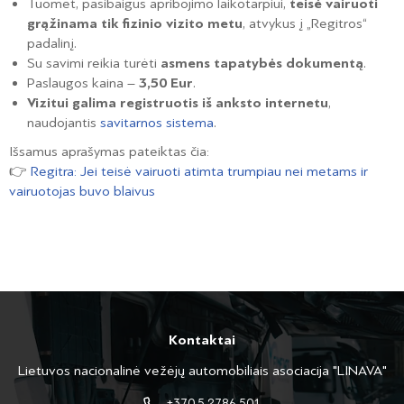
Tuomet, pasibaigus apribojimo laikotarpiui,
teisė vairuoti
grąžinama tik fizinio vizito metu
, atvykus į „Regitros“
padalinį.
Su savimi reikia turėti
asmens tapatybės dokumentą
.
Paslaugos kaina –
3,50 Eur
.
Vizitui galima registruotis iš anksto internetu
,
naudojantis
savitarnos sistema
.
Išsamus aprašymas pateiktas čia:
👉
Regitra: Jei teisė vairuoti atimta trumpiau nei metams ir
vairuotojas buvo blaivus
Kontaktai
Lietuvos nacionalinė vežėjų automobiliais asociacija "LINAVA"
+370 5 2786 501