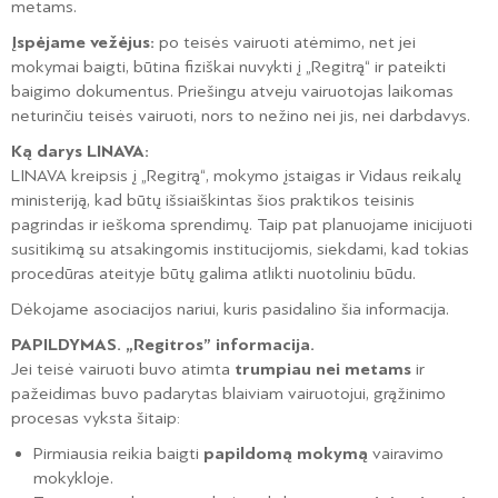
metams.
Įspėjame vežėjus:
po teisės vairuoti atėmimo, net jei
mokymai baigti, būtina fiziškai nuvykti į „Regitrą“ ir pateikti
baigimo dokumentus. Priešingu atveju vairuotojas laikomas
neturinčiu teisės vairuoti, nors to nežino nei jis, nei darbdavys.
Ką darys LINAVA:
LINAVA kreipsis į „Regitrą“, mokymo įstaigas ir Vidaus reikalų
ministeriją, kad būtų išsiaiškintas šios praktikos teisinis
pagrindas ir ieškoma sprendimų. Taip pat planuojame inicijuoti
susitikimą su atsakingomis institucijomis, siekdami, kad tokias
procedūras ateityje būtų galima atlikti nuotoliniu būdu.
Dėkojame asociacijos nariui, kuris pasidalino šia informacija.
PAPILDYMAS. „Regitros” informacija.
Jei teisė vairuoti buvo atimta
trumpiau nei metams
ir
pažeidimas buvo padarytas blaiviam vairuotojui, grąžinimo
procesas vyksta šitaip:
Pirmiausia reikia baigti
papildomą mokymą
vairavimo
mokykloje.