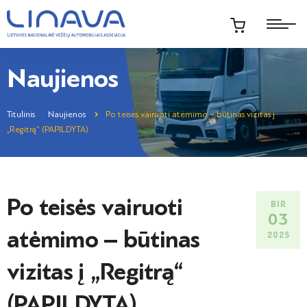
Naujienos
Titulinis
Naujienos
Po teisės vairuoti atėmimo – būtinas vizitas į
„Regitrą“ (PAPILDYTA)
Po teisės vairuoti
BIR
03
atėmimo – būtinas
2025
vizitas į „Regitrą“
(PAPILDYTA)