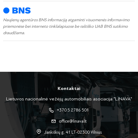
Naujienų agentūros BNS informaciją atgaminti visuomenės informavimo
priemonėse bei interneto tinklalapiuose be raštiško UAB BNS sutikimo
draudžiama.
Kontaktai
Lietuvos nacionalinė vežėjų automobiliais asociacija "LINAVA"
+370 5 2786 501
office@linava.lt
Jankiškių g. 41 LT-02300 Vilnius