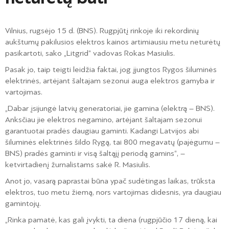
Vilnius, rugsėjo 15 d. (BNS). Rugpjūtį rinkoje iki rekordinių
aukštumų pakilusios elektros kainos artimiausiu metu neturėtų
pasikartoti, sako „Litgrid“ vadovas Rokas Masiulis.
Pasak jo, taip teigti leidžia faktai, jog įjungtos Rygos šiluminės
elektrinės, artėjant šaltajam sezonui auga elektros gamyba ir
vartojimas.
„Dabar įsijungė latvių generatoriai, jie gamina (elektrą – BNS).
Anksčiau jie elektros negamino, artėjant šaltajam sezonui
garantuotai pradės daugiau gaminti. Kadangi Latvijos abi
šiluminės elektrinės šildo Rygą, tai 800 megavatų (pajėgumu –
BNS) pradės gaminti ir visą šaltąjį periodą gamins“, –
ketvirtadienį žurnalistams sakė R. Masiulis.
Anot jo, vasarą paprastai būna ypač sudėtingas laikas, trūksta
elektros, tuo metu žiemą, nors vartojimas didesnis, yra daugiau
gamintojų.
„Rinka pamatė, kas gali įvykti, ta diena (rugpjūčio 17 dieną, kai