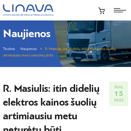
Naujienos
Titulinis
Naujienos
R. Masiulis: itin didelių elektros kainos šuolių
artimiausiu metu neturėtų būti
R. Masiulis: itin didelių
RUG
15
elektros kainos šuolių
2022
artimiausiu metu
neturėtų būti