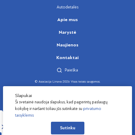
Autodetalės
Apie mus
Narystė
Naujienos
Kontaktai
Paieška
© Asociacija Linava 2026 Visos teisės saugomos.
Sukūrė
Slapukai
Ši svetainė naudoja slapukus, kad pagerintų paslaugų
kokybę ir naršant toliau jūs sutinkate su
privatumo
taisyklėmis
Sutinku