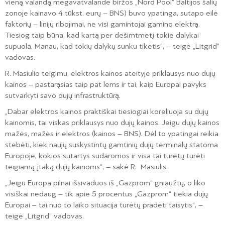
vieną valandą megavatvalandė biržos „Nord Pool“ Baltijos šalių
zonoje kainavo 4 tūkst. eurų – BNS) buvo ypatinga, sutapo eilė
faktorių – linijų ribojimai, ne visi gamintojai gamino elektrą.
Tiesiog taip būna, kad kartą per dešimtmetį tokie dalykai
supuola. Manau, kad tokių dalykų sunku tikėtis“, – teigė „Litgrid“
vadovas.
R. Masiulio teigimu, elektros kainos ateityje priklausys nuo dujų
kainos – pastarąsias taip pat lems ir tai, kaip Europai pavyks
sutvarkyti savo dujų infrastruktūrą.
„Dabar elektros kainos praktiškai tiesiogiai koreliuoja su dujų
kainomis, tai viskas priklausys nuo dujų kainos. Jeigu dujų kainos
mažės, mažės ir elektros (kainos – BNS). Dėl to ypatingai reikia
stebėti, kiek naujų suskystintų gamtinių dujų terminalų statoma
Europoje, kokios sutartys sudaromos ir visa tai turėtų turėti
teigiamą įtaką dujų kainoms“, – sakė R. Masiulis.
„Jeigu Europa pilnai išsivaduos iš „Gazprom“ gniaužtų, o liko
visiškai nedaug – tik apie 5 procentus „Gazprom“ tiekia dujų
Europai – tai nuo to laiko situacija turėtų pradėti taisytis“, –
teigė „Litgrid“ vadovas.