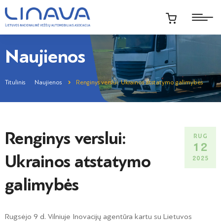
Naujienos
Titulinis
Naujienos
Renginys verslui: Ukrainos atstatymo galimybės
Renginys verslui:
RUG
12
Ukrainos atstatymo
2025
galimybės
Rugsėjo 9 d. Vilniuje Inovacijų agentūra kartu su Lietuvos