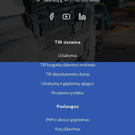
Jankiškių g. 41 LT-02300 Vilnius
TIR sistema
Užsakymai
TIR knygelių išdavimo mokestis
TIR departamento skyriai
Užsakymų ir grąžinimų sąlygos
Privatumo politika
Paslaugos
PVM ir akcizo grąžinimas
Vizų išdavimas