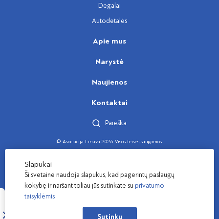
Degalai
Autodetalės
Apie mus
Narystė
Naujienos
Kontaktai
Paieška
© Asociacija Linava 2026 Visos teisės saugomos.
Sukūrė
Slapukai
Ši svetainė naudoja slapukus, kad pagerintų paslaugų
kokybę ir naršant toliau jūs sutinkate su
privatumo
taisyklėmis
Sutinku