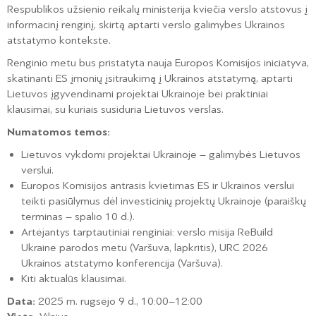
Respublikos užsienio reikalų ministerija kviečia verslo atstovus į
informacinį renginį, skirtą aptarti verslo galimybes Ukrainos
atstatymo kontekste.
Renginio metu bus pristatyta nauja Europos Komisijos iniciatyva,
skatinanti ES įmonių įsitraukimą į Ukrainos atstatymą, aptarti
Lietuvos įgyvendinami projektai Ukrainoje bei praktiniai
klausimai, su kuriais susiduria Lietuvos verslas.
Numatomos temos:
Lietuvos vykdomi projektai Ukrainoje – galimybės Lietuvos
verslui.
Europos Komisijos antrasis kvietimas ES ir Ukrainos verslui
teikti pasiūlymus dėl investicinių projektų Ukrainoje (paraiškų
terminas – spalio 10 d.).
Artėjantys tarptautiniai renginiai: verslo misija ReBuild
Ukraine parodos metu (Varšuva, lapkritis), URC 2026
Ukrainos atstatymo konferencija (Varšuva).
Kiti aktualūs klausimai.
Data:
2025 m. rugsėjo 9 d., 10:00–12:00