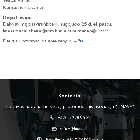
Vieta:
Vilnius
Kaina:
nemokamai
Registracija:
Dalyvavimą patvirtinkite iki rugpjūčio 25 d. el. paštu:
lina.ramanauskaite@urm.lt
ir
ieva.nurminen@urm.lt
Daugiau informacijos apie renginį –
čia
.
Kontaktai
Lietuvos nacionalinė vežėjų automobiliais asociacija "LINAVA"
+370 5 2786 501
office@linava.lt