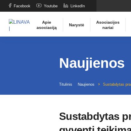
Facebook
Youtube
LinkedIn
Apie
Asociacijos
Narystė
asociaciją
nariai
Naujienos
Titulinis
Naujienos
Sustabdytas praš
Sustabdytas pr
gyventi teikim