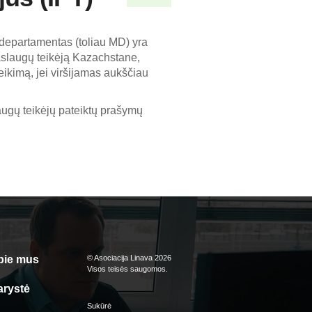
 departamentas (toliau MD) yra
paslaugų teikėją Kazachstane,
eikimą, jei viršijamas aukščiau
augų teikėjų pateiktų prašymų
pie mus
© Asociacija Linava 2026
Visos teisės saugomos.
arystė
Sukūrė