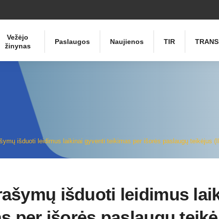
Vežėjo
Paslaugos
Naujienos
TIR
TRANS
žinynas
ymų išduoti leidimus laikinai gyventi teikimas per išorės paslaugų teikėjus (
ašymų išduoti leidimus laik
as per išorės paslaugų teikė