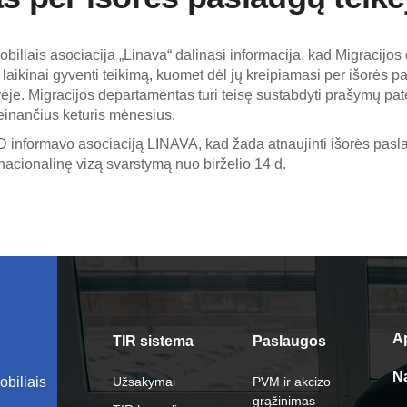
biliais asociacija „Linava“ dalinasi informacija, kad Migracijos
laikinai gyventi teikimą, kuomet dėl jų kreipiamasi per išorės 
vėje. Migracijos departamentas turi teisę sustabdyti prašymų pat
teinančius keturis mėnesius.
MD informavo asociaciją LINAVA, kad žada atnaujinti išorės pasl
i nacionalinę vizą svarstymą nuo birželio 14 d.
A
TIR sistema
Paslaugos
N
obiliais
Užsakymai
PVM ir akcizo
grąžinimas