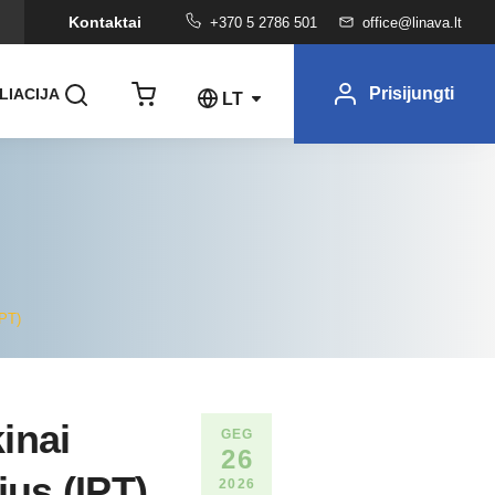
Kontaktai
+370 5 2786 501
office@linava.lt
Prisijungti
LIACIJA
LT
IPT)
inai
GEG
26
jus (IPT)
2026