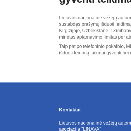
Lietuvos nacionalinė vežėjų automo
sustabdęs prašymų išduoti leidimą 
Kirgizijoje, Uzbekistane ir Zimbab
minėtas aptarnavimo limitas per a
Taip pat po telefoninio pokalbio, 
išduoti leidimą laikinai gyventi be
Kontaktai
Lietuvos nacionalinė vežėjų autom
asociacija "LINAVA"