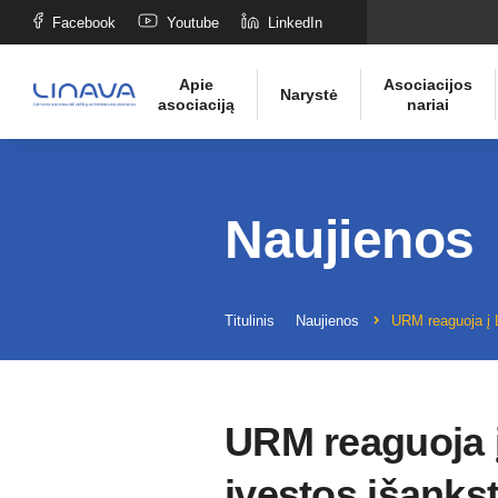
Facebook
Youtube
LinkedIn
Apie
Asociacijos
Narystė
asociaciją
nariai
Naujienos
Titulinis
Naujienos
URM reaguoja į L
URM reaguoja į
įvestos išanks