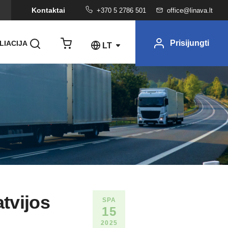
Kontaktai
+370 5 2786 501
office@linava.lt
Prisijungti
LIACIJA
LT
tvijos
SPA
15
2025