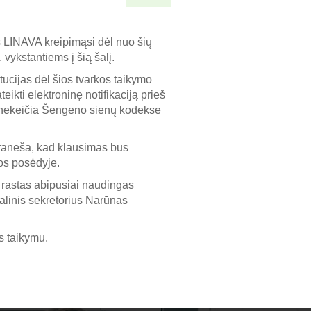
s LINAVA kreipimąsi dėl nuo šių
 vykstantiems į šią šalį.
tucijas dėl šios tvarkos taikymo
ikti elektroninę notifikaciją prieš
is nekeičia Šengeno sienų kodekse
praneša, kad klausimas bus
os posėdyje.
 rastas abipusiai naudingas
alinis sekretorius Narūnas
os taikymu.