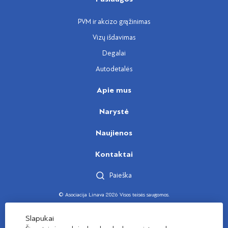
PVM ir akcizo grąžinimas
Vizų išdavimas
Degalai
Autodetalės
Apie mus
Narystė
Naujienos
Kontaktai
Paieška
© Asociacija Linava 2026 Visos teisės saugomos.
Sukūrė
Slapukai