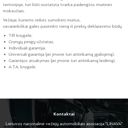
teritorijoje, turi būti nustatyta tvarka padengtos muitinės
mokesčiais.
Vežėjai, kuriems reikės sumokėti muitus,
savarankiškai galės pasirinkti vieną iš prekių deklaravimo būdų:
TIR knygelė;
Grynųjų pinigų užstatas;
Individuali garantija;
Universali garantija (jei įmonė turi atitinkamą įgaliojimą);
Garantijos atsakymas (jei įmonė turi atitinkamą leidimą);
A.T.A. knygelė.
Kontaktai
Lietuvos nacionalinė vežėjų automobiliais asociacija "LINAVA"