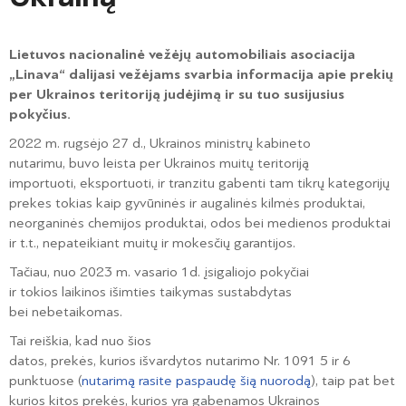
Lietuvos nacionalinė vežėjų automobiliais asociacija
„Linava“ dalijasi vežėjams svarbia informacija apie prekių
per Ukrainos teritoriją judėjimą ir su tuo susijusius
pokyčius.
2022 m. rugsėjo 27 d., Ukrainos ministrų kabineto
nutarimu, buvo leista per Ukrainos muitų teritoriją
importuoti, eksportuoti, ir tranzitu gabenti tam tikrų kategorijų
prekes tokias kaip gyvūninės ir augalinės kilmės produktai,
neorganinės chemijos produktai, odos bei medienos produktai
ir t.t., nepateikiant muitų ir mokesčių garantijos.
Tačiau, nuo 2023 m. vasario 1d. įsigaliojo pokyčiai
ir tokios laikinos išimties taikymas sustabdytas
bei nebetaikomas.
Tai reiškia, kad nuo šios
datos, prekės, kurios išvardytos nutarimo Nr. 1091 5 ir 6
punktuose (
nutarimą rasite paspaudę šią nuorodą
), taip pat bet
kurios kitos prekės, kurios yra gabenamos Ukrainos