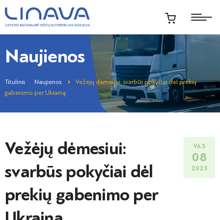
Naujienos
Titulinis
Naujienos
Vežėjų dėmesiui: svarbūs pokyčiai dėl prekių
gabenimo per Ukrainą
Vežėjų dėmesiui:
VAS
08
svarbūs pokyčiai dėl
2023
prekių gabenimo per
Ukrainą