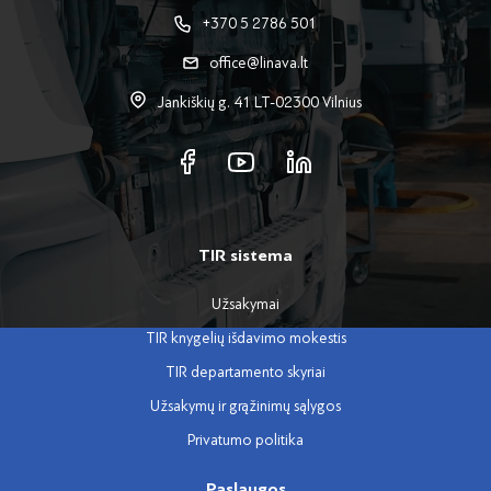
+370 5 2786 501
office@linava.lt
Jankiškių g. 41 LT-02300 Vilnius
TIR sistema
Užsakymai
TIR knygelių išdavimo mokestis
TIR departamento skyriai
Užsakymų ir grąžinimų sąlygos
Privatumo politika
Paslaugos