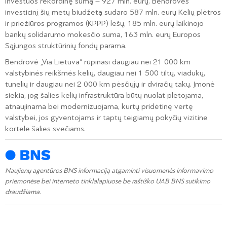
investuos rekordinę sumą – 927 mln. eurų. Bendrovės
investicinį šių metų biudžetą sudaro 587 mln. eurų Kelių plėtros
ir priežiūros programos (KPPP) lėšų, 185 mln. eurų laikinojo
bankų solidarumo mokesčio suma, 163 mln. eurų Europos
Sąjungos struktūrinių fondų parama.
Bendrovė „Via Lietuva“ rūpinasi daugiau nei 21 000 km
valstybinės reikšmės kelių, daugiau nei 1 500 tiltų, viadukų,
tunelių ir daugiau nei 2 000 km pėsčiųjų ir dviračių takų. Įmonė
siekia, jog šalies kelių infrastruktūra būtų nuolat plėtojama,
atnaujinama bei modernizuojama, kurtų pridėtinę vertę
valstybei, jos gyventojams ir taptų teigiamų pokyčių vizitine
kortele šalies svečiams.
Naujienų agentūros BNS informaciją atgaminti visuomenės informavimo
priemonėse bei interneto tinklalapiuose be raštiško UAB BNS sutikimo
draudžiama.