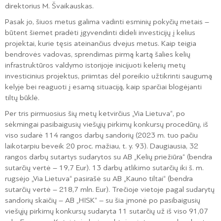
direktorius M. Švaikauskas.
Pasak jo, šiuos metus galima vadinti esminių pokyčių metais –
būtent šiemet pradėti įgyvendinti dideli investicijų į kelius
projektai, kurie tęsis ateinančius dvejus metus. Kaip teigia
bendrovės vadovas, sprendimas pirmą kartą šalies kelių
infrastruktūros valdymo istorijoje inicijuoti kelerių metų
investicinius projektus, priimtas dėl poreikio užtikrinti saugumą
kelyje bei reaguoti į esamą situaciją, kaip sparčiai blogėjanti
tiltų būklė.
Per tris pirmuosius šių metų ketvirčius „Via Lietuva“, po
sėkmingai pasibaigusių viešųjų pirkimų konkursų procedūrų, iš
viso sudarė 114 rangos darbų sandorių (2023 m. tuo pačiu
laikotarpiu beveik 20 proc. mažiau, t. y. 93). Daugiausia, 32
rangos darbų sutartys sudarytos su AB „Kelių priežiūra“ (bendra
sutarčių vertė – 19,7 Eur). 13 darbų atlikimo sutarčių iki š. m.
rugsėjo „Via Lietuva“ pasirašė su AB „Kauno tiltai“ (bendra
sutarčių vertė – 218,7 mln. Eur). Trečioje vietoje pagal sudarytų
sandorių skaičių – AB „HISK“ – su šia įmonė po pasibaigusių
viešųjų pirkimų konkursų sudaryta 11 sutarčių už iš viso 91,07