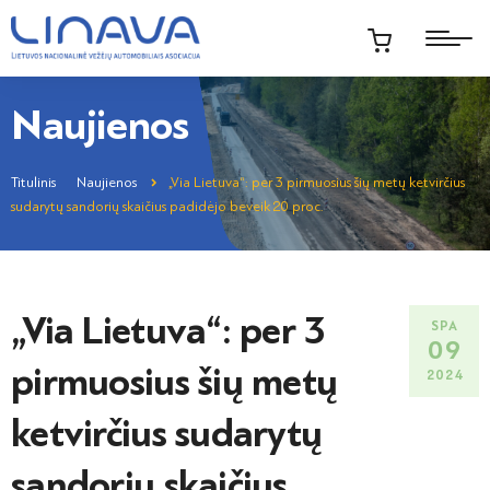
Naujienos
Titulinis
Naujienos
„Via Lietuva“: per 3 pirmuosius šių metų ketvirčius
sudarytų sandorių skaičius padidėjo beveik 20 proc.
„Via Lietuva“: per 3
SPA
09
pirmuosius šių metų
2024
ketvirčius sudarytų
sandorių skaičius