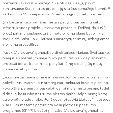
pretenzijų skaičius – mažėjo. Skelbtuose viešųjų pirkimų
konkursuose šiais metais pretenzijų skaičius sumažėjo beveik 9
kartais: nuo 52 praėjusiais iki 6 per pirmąjį šių metų pusmetį.
„Via Lietuva“ taip pat šiais metais pavyko paspartinti kelių
infrastruktūros projektų iniciavimo procesus. Didžioji dalis (90
proc.) pirkimų, suplanuotų šių metų pirkimų plane buvo ir yra
inicijuojami laiku. Laiku, laikantis nustatytų terminų, užbaigiamos
ir pirkimų procedūros.
Pasak „Via Lietuva“ generalinio direktoriaus Mariaus Švaikausko,
praėjusiais metais įmonėje buvo peržiūrėti veiklos planavimo
procesai bei atlikti esminiai pokyčiai, lėmę didesnį šių metų
įmonės efektyvumą.
„Šiuos metus pradėjome esminiu vykdomos veiklos planavimo
pokyčiu: visi svarbiausi ir strateginiai konkursai buvo suplanuoti,
kokybiškai parengti ir paskelbti dar pirmoje metų pusėje, todėl
didžiausi kelių infrastruktūros plėtros darbai šalyje pirmą kartą
galėjo būti pradėti laiku. Per šiuos metus „Via Lietuva“ investuos
visą 2024 metams patvirtintą Kelių plėtros ir priežiūros
programos (KPPP) biudžetą, – sako „Via Lietuva“ generalinis