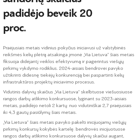
padidėjo beveik 20
proc.
Praėjusiais metais vidinius pokyčius iniciavusi už valstybinės
reikšmės kelių plėtrą atsakinga įmonė „Via Lietuva“ šiais metais
fiksuoja didėjantį veiklos efektyvumą ir pagerintus viešųjų
pirkimų vykdymo rodiklius. 2024-aisiais bendrovei pavyko
užtikrinti didesnę tiekėjų konkurenciją bei paspartinti kelių
infrastruktūros projektų iniciavimo procesus.
Vidutinis dalyvių skaičius „Via Lietuva“ skelbtuose viešuosiuose
rangos darbų atlikimo konkursuose, lyginant su 2023-aisiais
metais, padidėjo netoli 2 kartų: nuo vidutiniškai 2,7 praėjusiais
iki 4,3 gautų pasiūlymų šiais metais.
„Via Lietuva“ šiais metais pavyko pakelti inicijuojamų viešųjų
pirkimų konkursų kokybės kartelę: bendrovės inicijuotuose
rangos darbų atlikimo konkursuose dalyvių skaičiui augant,