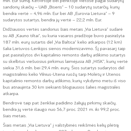
mln. Eur sumą. Ketvirtoje bei penktoje vietose pagal sudarytų
sandorių skaičių – UAB „Biseris“ – 10 sudarytų sutarčių, kurių
bendra vertė – 4,96 mln. Eur bei AB „Eurovia Lietuva“ – 9
sudarytos sutartys, bendra jų vertė – 22,2 mln. Eur.
Didžiausios vertės sandorius šiais metais „Via Lietuva“ sudarė
su AB „Kauno tiltai“, su kuria vasaros pradžioje buvo pasirašyta
187 mln. eurų sutartis dėl „Via Baltica“ kelio atkarpos (12 km)
šalia Lietuvos-Lenkijos sienos modernizavimo. Šį pavasarį taip
pat pasirašytos dvi kapitalinio remonto darbų atlikimo sutartys
su skelbtus viešuosius pirkimus laimėjusia AB „HISK“, kurių vertė
siekia 31,6 mln. bei 29,4 mln. eurų. Šios sutartys sudarytos dėl
magistralinio kelio Vilnius-Utena ruožų tarp Molėtų ir Utenos
kapitalinio remonto darbų atlikimo, kurių vykdymo metu iš viso
bus atnaujinta 30 km siekianti blogiausios šalies magistralės
atkarpa.
Bendrovė taip pat ženkliai padidino žaliųjų pirkimų skaičių,
bendra jų vertė išaugo nuo 56,7 proc. 2021 m. iki 99,2 proc.
šiais metais.
Šiais metais „Via Lietuva“ į valstybinės reikšmės kelių plėtrą