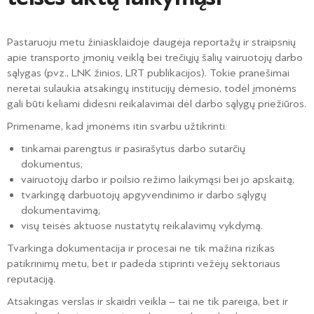
Pastaruoju metu žiniasklaidoje daugėja reportažų ir straipsnių
apie transporto įmonių veiklą bei trečiųjų šalių vairuotojų darbo
sąlygas (pvz., LNK žinios, LRT publikacijos). Tokie pranešimai
neretai sulaukia atsakingų institucijų dėmesio, todėl įmonėms
gali būti keliami didesni reikalavimai dėl darbo sąlygų priežiūros.
Primename, kad įmonėms itin svarbu užtikrinti:
tinkamai parengtus ir pasirašytus darbo sutarčių
dokumentus;
vairuotojų darbo ir poilsio režimo laikymąsi bei jo apskaitą;
tvarkingą darbuotojų apgyvendinimo ir darbo sąlygų
dokumentavimą;
visų teisės aktuose nustatytų reikalavimų vykdymą.
Tvarkinga dokumentacija ir procesai ne tik mažina rizikas
patikrinimų metu, bet ir padeda stiprinti vežėjų sektoriaus
reputaciją.
Atsakingas verslas ir skaidri veikla – tai ne tik pareiga, bet ir