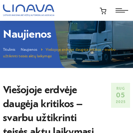
Naujienos
Titulinis
Naujienos
Viešojoje erdvėje daugėja kritikos – svarbu
užtikrinti teisės aktų laikymąsi
Viešojoje erdvėje
RUG
05
daugėja kritikos –
2025
svarbu užtikrinti
teisės aktų laikymąsi