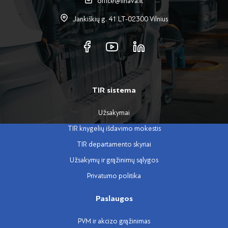
office@linava.lt
Jankiškių g. 41 LT-02300 Vilnius
TIR sistema
Užsakymai
TIR knygelių išdavimo mokestis
TIR departamento skyriai
Užsakymų ir grąžinimų sąlygos
Privatumo politika
Paslaugos
PVM ir akcizo grąžinimas