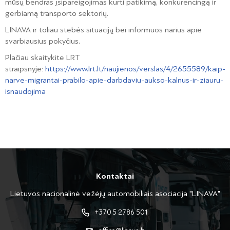
mūsų bendras įsipareigojimas kurti patikimą, konkurencingą ir
gerbiamą transporto sektorių.
LINAVA ir toliau stebės situaciją bei informuos narius apie
svarbiausius pokyčius.
Plačiau skaitykite LRT
straipsnyje:
https://www.lrt.lt/naujienos/verslas/4/2655589/kaip-
narve-migrantai-prabilo-apie-darbdaviu-aukso-kalnus-ir-ziauru-
isnaudojima
Kontaktai
Lietuvos nacionalinė vežėjų automobiliais asociacija "LINAVA"
+370 5 2786 501