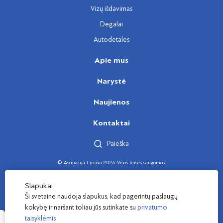
Vizų išdavimas
Degalai
Autodetalės
Apie mus
Narystė
Naujienos
Kontaktai
Paieška
© Asociacija Linava 2026 Visos teisės saugomos.
Sukūrė
Slapukai
Ši svetainė naudoja slapukus, kad pagerintų paslaugų
kokybę ir naršant toliau jūs sutinkate su
privatumo
taisyklėmis