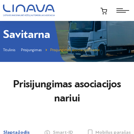
Savitarna
Titulinis
Prisijungimas
Prisijungimas asociacijos nariui
Prisijungimas asociacijos
nariui
Slaptažodis
Smart-ID
Mobilus parašas