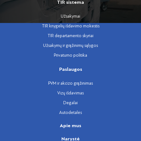
TIR sistema
Užsakymai
TIR knygelių išdavimo mokestis
TIR departamento skyriai
Užsakymų ir grąžinimų sąlygos
Privatumo politika
Paslaugos
PVM ir akcizo grąžinimas
Vizų išdavimas
Degalai
Autodetalės
Apie mus
Narystė