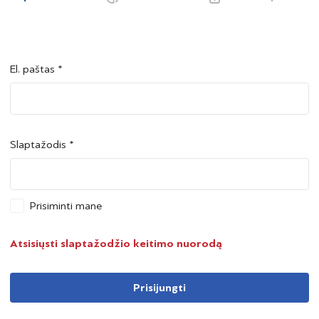
El. paštas *
Šalis *
Šalis *
Slaptažodis *
Asmens kodas *
Asmens kodas *
Prisiminti mane
Telefono numeris *
Atsisiųsti slaptažodžio keitimo nuorodą
Prisijungti