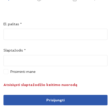
El. paštas *
Šalis *
Šalis *
Slaptažodis *
Asmens kodas *
Asmens kodas *
Prisiminti mane
Telefono numeris *
Atsisiųsti slaptažodžio keitimo nuorodą
Prisijungti