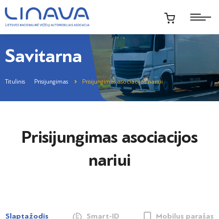
Savitarna
Titulinis
Prisijungimas
Prisijungimas asociacijos nariui
Prisijungimas asociacijos
nariui
Slaptažodis
Smart-ID
Mobilus parašas