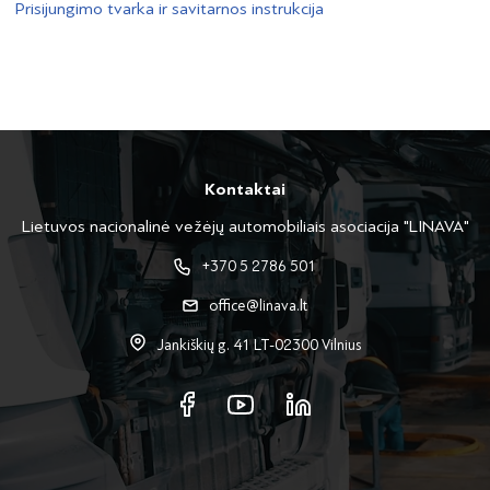
Prisijungimo tvarka ir savitarnos instrukcija
Kontaktai
Lietuvos nacionalinė vežėjų automobiliais asociacija "LINAVA"
+370 5 2786 501
office@linava.lt
Jankiškių g. 41 LT-02300 Vilnius