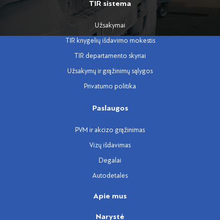
TIR sistema
Užsakymai
TIR knygelių išdavimo mokestis
TIR departamento skyriai
Užsakymų ir grąžinimų sąlygos
Privatumo politika
Paslaugos
PVM ir akcizo grąžinimas
Vizų išdavimas
Degalai
Autodetalės
Apie mus
Narystė