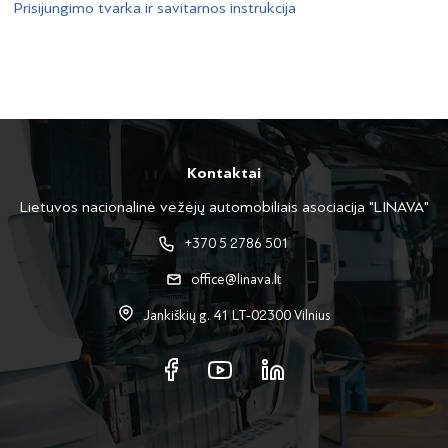
Prisijungimo tvarka ir savitarnos instrukcija
Kontaktai
Lietuvos nacionalinė vežėjų automobiliais asociacija "LINAVA"
+370 5 2786 501
office@linava.lt
Jankiškių g. 41 LT-02300 Vilnius