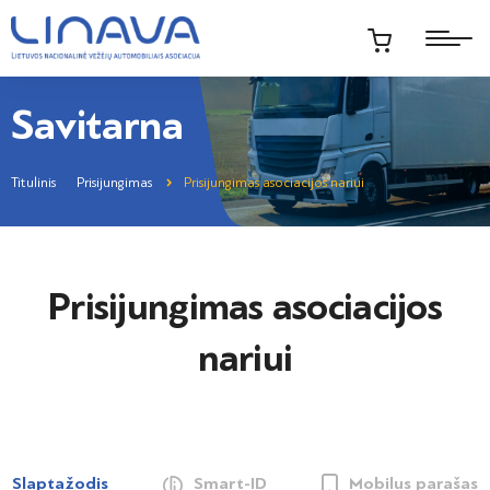
Savitarna
Titulinis
Prisijungimas
Prisijungimas asociacijos nariui
Prisijungimas asociacijos
nariui
Slaptažodis
Smart-ID
Mobilus parašas