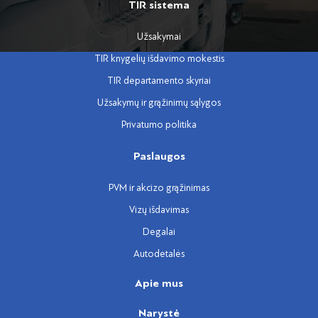
TIR sistema
Užsakymai
TIR knygelių išdavimo mokestis
TIR departamento skyriai
Užsakymų ir grąžinimų sąlygos
Privatumo politika
Paslaugos
PVM ir akcizo grąžinimas
Vizų išdavimas
Degalai
Autodetalės
Apie mus
Narystė