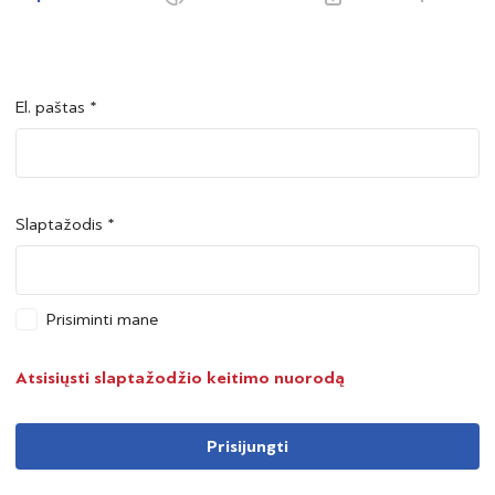
El. paštas *
Šalis *
Šalis *
Slaptažodis *
Asmens kodas *
Asmens kodas *
Prisiminti mane
Telefono numeris *
Atsisiųsti slaptažodžio keitimo nuorodą
Prisijungti